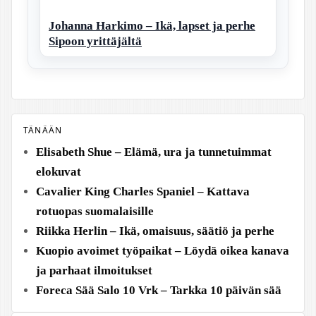
Johanna Harkimo – Ikä, lapset ja perhe
Sipoon yrittäjältä
TÄNÄÄN
Elisabeth Shue – Elämä, ura ja tunnetuimmat
elokuvat
Cavalier King Charles Spaniel – Kattava
rotuopas suomalaisille
Riikka Herlin – Ikä, omaisuus, säätiö ja perhe
Kuopio avoimet työpaikat – Löydä oikea kanava
ja parhaat ilmoitukset
Foreca Sää Salo 10 Vrk – Tarkka 10 päivän sää