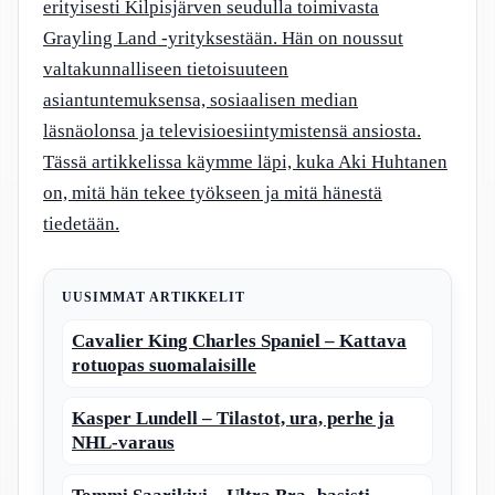
erityisesti Kilpisjärven seudulla toimivasta
Grayling Land -yrityksestään. Hän on noussut
valtakunnalliseen tietoisuuteen
asiantuntemuksensa, sosiaalisen median
läsnäolonsa ja televisioesiintymistensä ansiosta.
Tässä artikkelissa käymme läpi, kuka Aki Huhtanen
on, mitä hän tekee työkseen ja mitä hänestä
tiedetään.
UUSIMMAT ARTIKKELIT
Cavalier King Charles Spaniel – Kattava
rotuopas suomalaisille
Kasper Lundell – Tilastot, ura, perhe ja
NHL-varaus