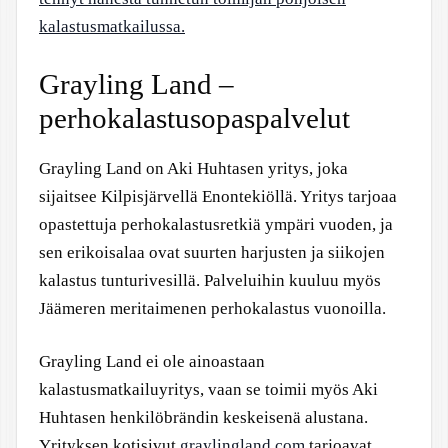
kalastusmatkailussa.
Grayling Land –
perhokalastusopaspalvelut
Grayling Land on Aki Huhtasen yritys, joka
sijaitsee Kilpisjärvellä Enontekiöllä. Yritys tarjoaa
opastettuja perhokalastusretkiä ympäri vuoden, ja
sen erikoisalaa ovat suurten harjusten ja siikojen
kalastus tunturivesillä. Palveluihin kuuluu myös
Jäämeren meritaimenen perhokalastus vuonoilla.
Grayling Land ei ole ainoastaan
kalastusmatkailuyritys, vaan se toimii myös Aki
Huhtasen henkilöbrändin keskeisenä alustana.
Yrityksen kotisivut
graylingland.com
tarjoavat