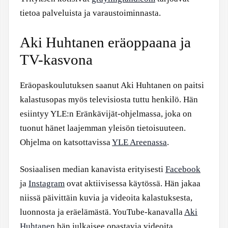
tietoa palveluista ja varaustoiminnasta.
Aki Huhtanen eräoppaana ja
TV-kasvona
Eräopaskoulutuksen saanut Aki Huhtanen on paitsi
kalastusopas myös televisiosta tuttu henkilö. Hän
esiintyy YLE:n Eränkävijät-ohjelmassa, joka on
tuonut hänet laajemman yleisön tietoisuuteen.
Ohjelma on katsottavissa
YLE Areenassa
.
Sosiaalisen median kanavista erityisesti
Facebook
ja
Instagram
ovat aktiivisessa käytössä. Hän jakaa
niissä päivittäin kuvia ja videoita kalastuksesta,
luonnosta ja eräelämästä. YouTube-kanavalla
Aki
Huhtanen
hän julkaisee opastavia videoita