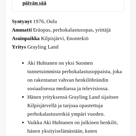
päivän sää
Syntynyt
1976, Oulu
Ammatti
Eräopas, perhokalastusopas, yrittäjä
Asuinpaikka
Kilpisjärvi, Enontekiö
Yritys
Grayling Land
Aki Huhtanen on yksi Suomen
tunnetuimmista perhokalastusoppaista, joka
on rakentanut vahvan henkilöbrändin
sosiaalisessa mediassa ja televisiossa.
Hänen yrityksensä Grayling Land sijaitsee
Kilpisjärvellä ja tarjoaa opastettuja
perhokalastusretkiä ympäri vuoden.
Vaikka Aki Huhtanen on julkinen henkilö,
hänen yksityiselämästään, kuten