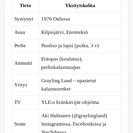
Tieto
Yksityiskohta
Syntynyt
1976 Oulussa
Asuu
Kilpisjärvi, Enontekiö
Perhe
Puoliso ja lapsi (poika, 3 v)
Eräopas (koulutus),
Ammatti
perhokalastusopas
Grayling Land – opastetut
Yritys
kalastusretket
TV
YLE:n Eränkävijät-ohjelma
Aki Huhtanen (@graylingland)
Some
Instagramissa, Facebookissa ja
YouTubessa