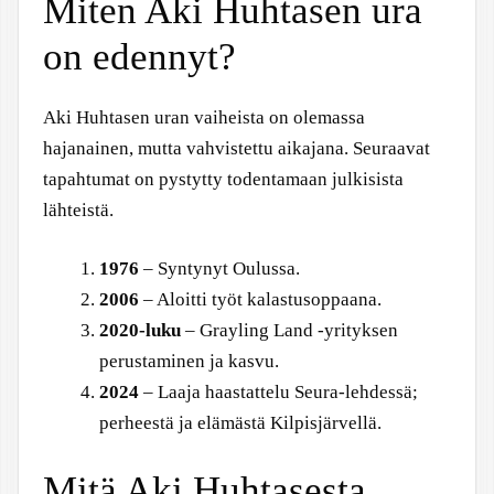
Miten Aki Huhtasen ura
on edennyt?
Aki Huhtasen uran vaiheista on olemassa
hajanainen, mutta vahvistettu aikajana. Seuraavat
tapahtumat on pystytty todentamaan julkisista
lähteistä.
1976
– Syntynyt Oulussa.
2006
– Aloitti työt kalastusoppaana.
2020-luku
– Grayling Land -yrityksen
perustaminen ja kasvu.
2024
– Laaja haastattelu Seura-lehdessä;
perheestä ja elämästä Kilpisjärvellä.
Mitä Aki Huhtasesta