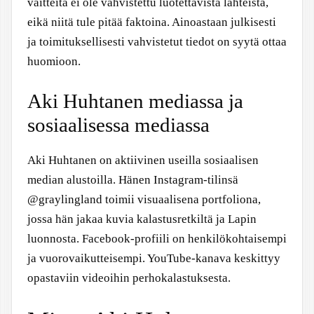
väitteitä ei ole vahvistettu luotettavista lähteistä,
eikä niitä tule pitää faktoina. Ainoastaan julkisesti
ja toimituksellisesti vahvistetut tiedot on syytä ottaa
huomioon.
Aki Huhtanen mediassa ja
sosiaalisessa mediassa
Aki Huhtanen on aktiivinen useilla sosiaalisen
median alustoilla. Hänen Instagram-tilinsä
@graylingland toimii visuaalisena portfoliona,
jossa hän jakaa kuvia kalastusretkiltä ja Lapin
luonnosta. Facebook-profiili on henkilökohtaisempi
ja vuorovaikutteisempi. YouTube-kanava keskittyy
opastaviin videoihin perhokalastuksesta.