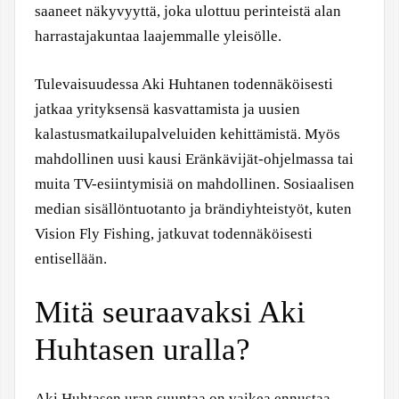
saaneet näkyvyyttä, joka ulottuu perinteistä alan
harrastajakuntaa laajemmalle yleisölle.
Tulevaisuudessa Aki Huhtanen todennäköisesti
jatkaa yrityksensä kasvattamista ja uusien
kalastusmatkailupalveluiden kehittämistä. Myös
mahdollinen uusi kausi Eränkävijät-ohjelmassa tai
muita TV-esiintymisiä on mahdollinen. Sosiaalisen
median sisällöntuotanto ja brändiyhteistyöt, kuten
Vision Fly Fishing, jatkuvat todennäköisesti
entisellään.
Mitä seuraavaksi Aki
Huhtasen uralla?
Aki Huhtasen uran suuntaa on vaikea ennustaa,