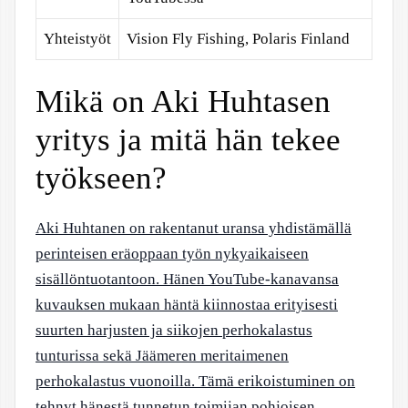
Yhteistyöt
Vision Fly Fishing, Polaris Finland
Mikä on Aki Huhtasen
yritys ja mitä hän tekee
työkseen?
Aki Huhtanen on rakentanut uransa yhdistämällä
perinteisen eräoppaan työn nykyaikaiseen
sisällöntuotantoon. Hänen YouTube-kanavansa
kuvauksen mukaan häntä kiinnostaa erityisesti
suurten harjusten ja siikojen perhokalastus
tunturissa sekä Jäämeren meritaimenen
perhokalastus vuonoilla. Tämä erikoistuminen on
tehnyt hänestä tunnetun toimijan pohjoisen