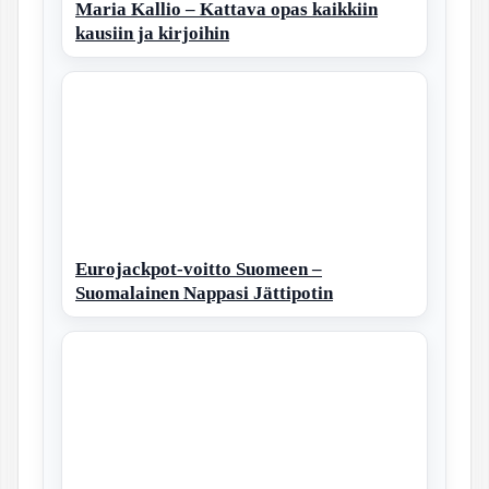
Maria Kallio – Kattava opas kaikkiin
kausiin ja kirjoihin
Eurojackpot-voitto Suomeen –
Suomalainen Nappasi Jättipotin