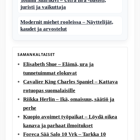
Tommi Saarikivi – Ultra Bra -basisti,
juristi ja vaikuttaja
Modernit miehet rooleissa – Näyttelijät,
kaudet ja arvostelut
SAMANKALTAISET
Elisabeth Shue – Elämä, ura ja
tunnetuimmat elokuvat
Cavalier King Charles Spaniel – Kattava
rotuopas suomalaisille
Riikka Herlin – Ikä, omaisuus, säätiö ja
perhe
Kuopio avoimet työpaikat – Löydä oikea
kanava ja parhaat ilmoitukset
Foreca Sää Salo 10 Vrk – Tarkka 10