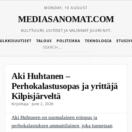
MONDAY, 10 AUGUST
MEDIASANOMAT.COM
KULTTUURI, UUTISET JA VALINNAT JUURI NYT.
JULKKISUUTISET
TALOUS
POLITIIKKA
TEKNOLOGIA
ETUSIV
Search
for:
Aki Huhtanen –
Perhokalastusopas ja yrittäjä
Kilpisjärveltä
Kirjoittaja · June 2, 2026
Aki Huhtanen on suomalainen eräopas ja
perhokalastuksen ammattilainen, joka tunnetaan