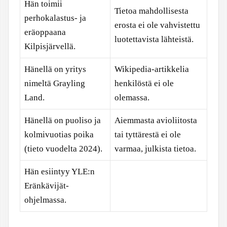
Hän toimii
Tietoa mahdollisesta
perhokalastus- ja
erosta ei ole vahvistettu
eräoppaana
luotettavista lähteistä.
Kilpisjärvellä.
Hänellä on yritys
Wikipedia-artikkelia
nimeltä Grayling
henkilöstä ei ole
Land.
olemassa.
Hänellä on puoliso ja
Aiemmasta avioliitosta
kolmivuotias poika
tai tyttärestä ei ole
(tieto vuodelta 2024).
varmaa, julkista tietoa.
Hän esiintyy YLE:n
Eränkävijät-
ohjelmassa.