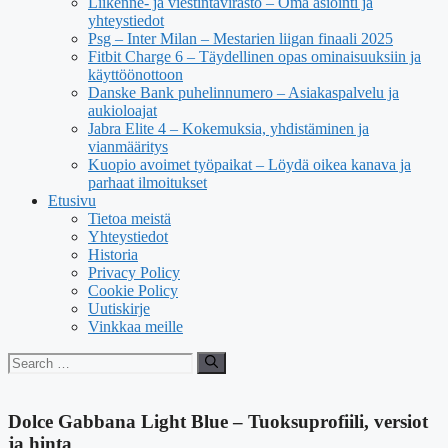
Liikenne- ja viestintävirasto – Oma asiointi ja
yhteystiedot
Psg – Inter Milan – Mestarien liigan finaali 2025
Fitbit Charge 6 – Täydellinen opas ominaisuuksiin ja
käyttöönottoon
Danske Bank puhelinnumero – Asiakaspalvelu ja
aukioloajat
Jabra Elite 4 – Kokemuksia, yhdistäminen ja
vianmääritys
Kuopio avoimet työpaikat – Löydä oikea kanava ja
parhaat ilmoitukset
Etusivu
Tietoa meistä
Yhteystiedot
Historia
Privacy Policy
Cookie Policy
Uutiskirje
Vinkkaa meille
Search
for:
Dolce Gabbana Light Blue – Tuoksuprofiili, versiot
ja hinta