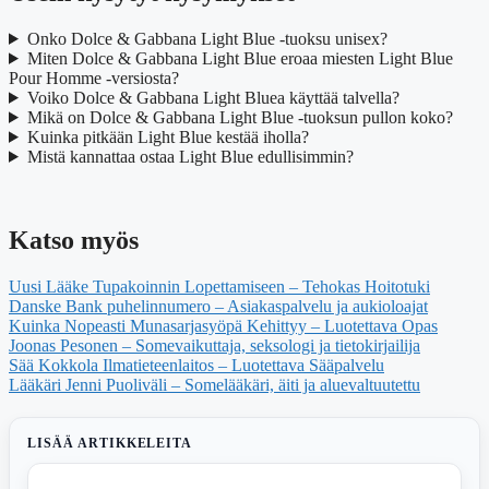
Onko Dolce & Gabbana Light Blue -tuoksu unisex?
Miten Dolce & Gabbana Light Blue eroaa miesten Light Blue
Pour Homme -versiosta?
Voiko Dolce & Gabbana Light Bluea käyttää talvella?
Mikä on Dolce & Gabbana Light Blue -tuoksun pullon koko?
Kuinka pitkään Light Blue kestää iholla?
Mistä kannattaa ostaa Light Blue edullisimmin?
Katso myös
Uusi Lääke Tupakoinnin Lopettamiseen – Tehokas Hoitotuki
Danske Bank puhelinnumero – Asiakaspalvelu ja aukioloajat
Kuinka Nopeasti Munasarjasyöpä Kehittyy – Luotettava Opas
Joonas Pesonen – Somevaikuttaja, seksologi ja tietokirjailija
Sää Kokkola Ilmatieteenlaitos – Luotettava Sääpalvelu
Lääkäri Jenni Puoliväli – Somelääkäri, äiti ja aluevaltuutettu
LISÄÄ ARTIKKELEITA