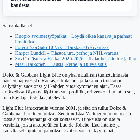
kaudesta
Samankaltaiset
Kuopio avoimet työpaikat – Löydä oikea kanava ja parhaat
ilmoitukset
Foreca Sää Salo 10 Vrk – Tarkka 10 päivän sää
Kasper Lundell – Tilastot, ura, perhe ja NHL-varaus
Suvi Teräsniska Keikat 2025-2026 – Iltalauluja-kiertue ja liput
Masi Härkönen – Tausta, Perhe ja Tulevaisuus
Dolce & Gabbana Light Blue on yksi maailman tunnetuimmista
naisten hajuvesistä. Raikas, sitruksinen ja kesäinen tuoksu on
säilyttänyt suosionsa yli kahden vuosikymmenen ajan. Tässä
artikkelissa käymme läpi tuoksun profiilin, eri versiot, hinnat ja sen,
mitä käyttäjät todella ajattelevat.
Light Blue lanseerattiin vuonna 2001, ja siitä on tullut Dolce &
Gabbanan ikoninen tuoksu. Sen tunnistaa Välimeren tunnelmasta,
jossa sitrushedelmät ja kukat kohtaavat. Tuoksusta on useita
versioita, joista alkuperäinen Eau de Toilette, Eau Intense ja
kausittaiset rajoitetut painokset ovat selvästi näkyvimmät.