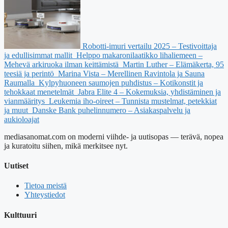
Robotti-imuri vertailu 2025 – Testivoittaja
ja edullisimmat mallit
Helppo makaronilaatikko lihaliemeen –
Mehevä arkiruoka ilman keittämistä
Martin Luther – Elämäkerta, 95
teesiä ja perintö
Marina Vista – Merellinen Ravintola ja Sauna
Raumalla
Kylpyhuoneen saumojen puhdistus – Kotikonstit ja
tehokkaat menetelmät
Jabra Elite 4 – Kokemuksia, yhdistäminen ja
vianmääritys
Leukemia iho-oireet – Tunnista mustelmat, petekkiat
ja muut
Danske Bank puhelinnumero – Asiakaspalvelu ja
aukioloajat
mediasanomat.com on moderni viihde- ja uutisopas — terävä, nopea
ja kuratoitu siihen, mikä merkitsee nyt.
Uutiset
Tietoa meistä
Yhteystiedot
Kulttuuri