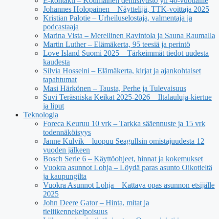
E-kontakti – Kotimainen deittisivusto yli 40-vuotiaille
Johannes Holopainen – Näyttelijä, TTK-voittaja 2025
Kristian Palotie – Urheiluselostaja, valmentaja ja
podcastaaja
Marina Vista – Merellinen Ravintola ja Sauna Raumalla
Martin Luther – Elämäkerta, 95 teesiä ja perintö
Love Island Suomi 2025 – Tärkeimmät tiedot uudesta
kaudesta
Silvia Hosseini – Elämäkerta, kirjat ja ajankohtaiset
tapahtumat
Masi Härkönen – Tausta, Perhe ja Tulevaisuus
Suvi Teräsniska Keikat 2025-2026 – Iltalauluja-kiertue
ja liput
Teknologia
Foreca Keuruu 10 vrk – Tarkka sääennuste ja 15 vrk
todennäköisyys
Janne Kulvik – luopuu Seagullsin omistajuudesta 12
vuoden jälkeen
Bosch Serie 6 – Käyttöohjeet, hinnat ja kokemukset
Vuokra asunnot Lohja – Löydä paras asunto Oikotieltä
ja kaupungilta
Vuokra Asunnot Lohja – Kattava opas asunnon etsijälle
2025
John Deere Gator – Hinta, mitat ja
tieliikennekelpoisuus