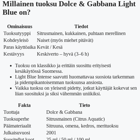
Millainen tuoksu Dolce & Gabbana Light
Blue on?
Ominaisuus
Tiedot
Tuoksutyyppi
Sitrusmainen, kukkainen, puhtaan merellinen
Kohdeyleisö
Naiset (myös miehet pitävät)
Paras käyttöaika
Kevät / Kesä
Kestävyys
Keskiverto – hyvä (3–6 h)
Tuoksu on klassikko ja erittäin suosittu erityisesti
kesäkäytössä Suomessa.
Light Blue Intense saavutti huomattavaa suosiota tarkemman
ja pidempikantoisemman tuoksunsa ansiosta.
Vaikka tuoksu on yleisesti pidetty, jotkut käyttäjät kokevat sen
liian suosituksi ja siksi vähemmän uniikiksi.
Fakta
Tieto
Tuottaja
Dolce & Gabbana
Tuoksuperhe
Sitrusmainen (Citrus Aquatic)
Päämateriaalit
Sitruuna, omena, kedros, merituoksu
Julkaisuvuosi
2001
Suositellut koot
25 ml / 50 ml / 100 ml