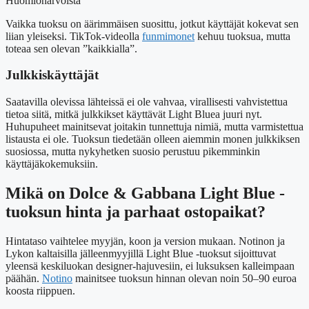
Huomionarvoista
Vaikka tuoksu on äärimmäisen suosittu, jotkut käyttäjät kokevat sen
liian yleiseksi. TikTok-videolla
funmimonet
kehuu tuoksua, mutta
toteaa sen olevan ”kaikkialla”.
Julkkiskäyttäjät
Saatavilla olevissa lähteissä ei ole vahvaa, virallisesti vahvistettua
tietoa siitä, mitkä julkkikset käyttävät Light Bluea juuri nyt.
Huhupuheet mainitsevat joitakin tunnettuja nimiä, mutta varmistettua
listausta ei ole. Tuoksun tiedetään olleen aiemmin monen julkkiksen
suosiossa, mutta nykyhetken suosio perustuu pikemminkin
käyttäjäkokemuksiin.
Mikä on Dolce & Gabbana Light Blue -
tuoksun hinta ja parhaat ostopaikat?
Hintataso vaihtelee myyjän, koon ja version mukaan. Notinon ja
Lykon kaltaisilla jälleenmyyjillä Light Blue -tuoksut sijoittuvat
yleensä keskiluokan designer-hajuvesiin, ei luksuksen kalleimpaan
päähän.
Notino
mainitsee tuoksun hinnan olevan noin 50–90 euroa
koosta riippuen.