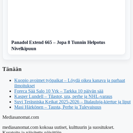
Panadol Extend 665 – Jopa 8 Tunnin Helpotus
Nivelkipuun
Tänään
Kuopio avoimet työpaikat – Löydä oikea kanava ja parhaat
ilmoitukset
Foreca Sää Salo 10 Vrk – Tarkka 10 päivän sää
Kasper Lundell – Tilastot, ura, perhe ja NHL-varaus
Suvi Teräsniska Keikat 2025-2026 – Iltalauluja-kiertue ja liput
Masi Härkönen – Tausta, Perhe ja Tulevaisuus
Mediasanomat.com
mediasanomat.com kokoaa uutiset, kulttuurin ja suositukset.
Kuratoitu ja päivitetty päivittäin.