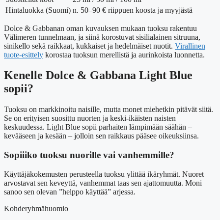
Hintaluokka (Suomi)
n. 50–90 € riippuen koosta ja myyjästä
Dolce & Gabbanan oman kuvauksen mukaan tuoksu rakentuu
Välimeren tunnelmaan, ja siinä korostuvat sisilialainen sitruuna,
sinikello sekä raikkaat, kukkaiset ja hedelmäiset nuotit.
Virallinen
tuote-esittely
korostaa tuoksun merellistä ja aurinkoista luonnetta.
Kenelle Dolce & Gabbana Light Blue
sopii?
Tuoksu on markkinoitu naisille, mutta monet miehetkin pitävät siitä.
Se on erityisen suosittu nuorten ja keski-ikäisten naisten
keskuudessa. Light Blue sopii parhaiten lämpimään säähän –
kevääseen ja kesään – jolloin sen raikkaus pääsee oikeuksiinsa.
Sopiiiko tuoksu nuorille vai vanhemmille?
Käyttäjäkokemusten perusteella tuoksu ylittää ikäryhmät. Nuoret
arvostavat sen keveyttä, vanhemmat taas sen ajattomuutta. Moni
sanoo sen olevan ”helppo käyttää” arjessa.
Kohderyhmähuomio