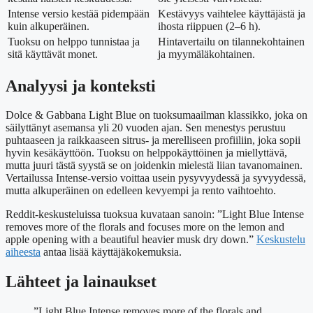
Intense versio kestää pidempään
Kestävyys vaihtelee käyttäjästä ja
kuin alkuperäinen.
ihosta riippuen (2–6 h).
Tuoksu on helppo tunnistaa ja
Hintavertailu on tilannekohtainen
sitä käyttävät monet.
ja myymäläkohtainen.
Analyysi ja konteksti
Dolce & Gabbana Light Blue on tuoksumaailman klassikko, joka on
säilyttänyt asemansa yli 20 vuoden ajan. Sen menestys perustuu
puhtaaseen ja raikkaaseen sitrus- ja merelliseen profiiliin, joka sopii
hyvin kesäkäyttöön. Tuoksu on helppokäyttöinen ja miellyttävä,
mutta juuri tästä syystä se on joidenkin mielestä liian tavanomainen.
Vertailussa Intense-versio voittaa usein pysyvyydessä ja syvyydessä,
mutta alkuperäinen on edelleen kevyempi ja rento vaihtoehto.
Reddit-keskusteluissa tuoksua kuvataan sanoin: ”Light Blue Intense
removes more of the florals and focuses more on the lemon and
apple opening with a beautiful heavier musk dry down.”
Keskustelu
aiheesta
antaa lisää käyttäjäkokemuksia.
Lähteet ja lainaukset
”Light Blue Intense removes more of the florals and