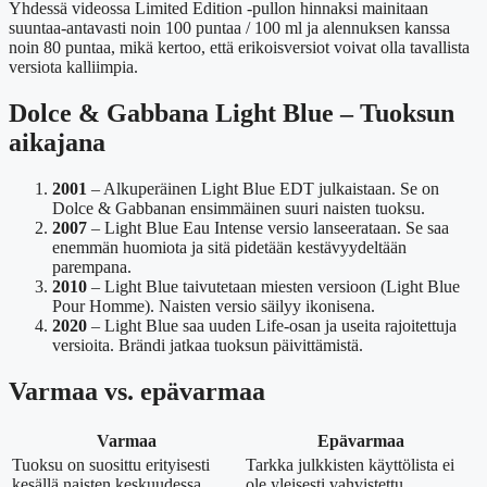
Yhdessä videossa Limited Edition -pullon hinnaksi mainitaan
suuntaa-antavasti noin 100 puntaa / 100 ml ja alennuksen kanssa
noin 80 puntaa, mikä kertoo, että erikoisversiot voivat olla tavallista
versiota kalliimpia.
Dolce & Gabbana Light Blue – Tuoksun
aikajana
2001
– Alkuperäinen Light Blue EDT julkaistaan. Se on
Dolce & Gabbanan ensimmäinen suuri naisten tuoksu.
2007
– Light Blue Eau Intense versio lanseerataan. Se saa
enemmän huomiota ja sitä pidetään kestävyydeltään
parempana.
2010
– Light Blue taivutetaan miesten versioon (Light Blue
Pour Homme). Naisten versio säilyy ikonisena.
2020
– Light Blue saa uuden Life-osan ja useita rajoitettuja
versioita. Brändi jatkaa tuoksun päivittämistä.
Varmaa vs. epävarmaa
Varmaa
Epävarmaa
Tuoksu on suosittu erityisesti
Tarkka julkkisten käyttölista ei
kesällä naisten keskuudessa.
ole yleisesti vahvistettu.