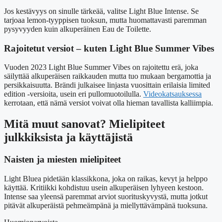
Jos kestävyys on sinulle tärkeää, valitse Light Blue Intense. Se
tarjoaa lemon-tyyppisen tuoksun, mutta huomattavasti paremman
pysyvyyden kuin alkuperäinen Eau de Toilette.
Rajoitetut versiot – kuten Light Blue Summer Vibes
Vuoden 2023 Light Blue Summer Vibes on rajoitettu erä, joka
säilyttää alkuperäisen raikkauden mutta tuo mukaan bergamottia ja
persikkaisuutta. Brändi julkaisee linjasta vuosittain erilaisia limited
edition -versioita, usein eri pullomuotoilulla.
Videokatsauksessa
kerrotaan, että nämä versiot voivat olla hieman tavallista kalliimpia.
Mitä muut sanovat? Mielipiteet
julkkiksista ja käyttäjistä
Naisten ja miesten mielipiteet
Light Bluea pidetään klassikkona, joka on raikas, kevyt ja helppo
käyttää. Kritiikki kohdistuu usein alkuperäisen lyhyeen kestoon.
Intense saa yleensä paremmat arviot suorituskyvystä, mutta jotkut
pitävät alkuperäistä pehmeämpänä ja miellyttävämpänä tuoksuna.