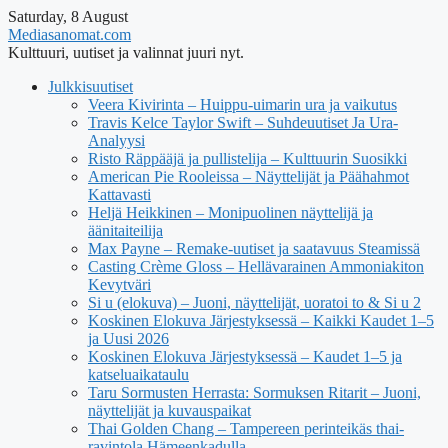
Saturday, 8 August
Mediasanomat.com
Kulttuuri, uutiset ja valinnat juuri nyt.
Julkkisuutiset
Veera Kivirinta – Huippu-uimarin ura ja vaikutus
Travis Kelce Taylor Swift – Suhdeuutiset Ja Ura-
Analyysi
Risto Räppääjä ja pullistelija – Kulttuurin Suosikki
American Pie Rooleissa – Näyttelijät ja Päähahmot
Kattavasti
Heljä Heikkinen – Monipuolinen näyttelijä ja
äänitaiteilija
Max Payne – Remake-uutiset ja saatavuus Steamissä
Casting Crème Gloss – Hellävarainen Ammoniakiton
Kevytväri
Si u (elokuva) – Juoni, näyttelijät, uoratoi to & Si u 2
Koskinen Elokuva Järjestyksessä – Kaikki Kaudet 1–5
ja Uusi 2026
Koskinen Elokuva Järjestyksessä – Kaudet 1–5 ja
katseluaikataulu
Taru Sormusten Herrasta: Sormuksen Ritarit – Juoni,
näyttelijät ja kuvauspaikat
Thai Golden Chang – Tampereen perinteikäs thai-
ravintola Hämeenkadulla