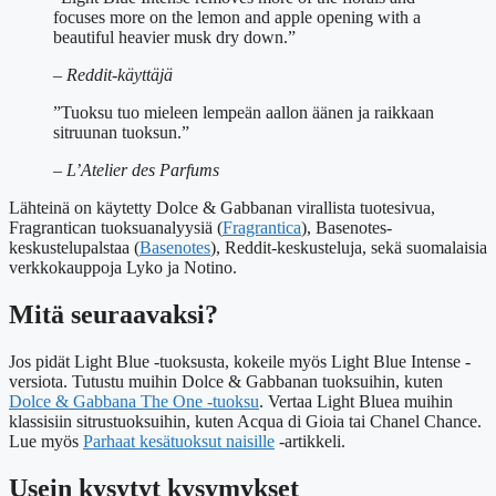
focuses more on the lemon and apple opening with a
beautiful heavier musk dry down.”
– Reddit-käyttäjä
”Tuoksu tuo mieleen lempeän aallon äänen ja raikkaan
sitruunan tuoksun.”
– L’Atelier des Parfums
Lähteinä on käytetty Dolce & Gabbanan virallista tuotesivua,
Fragrantican tuoksuanalyysiä (
Fragrantica
), Basenotes-
keskustelupalstaa (
Basenotes
), Reddit-keskusteluja, sekä suomalaisia
verkkokauppoja Lyko ja Notino.
Mitä seuraavaksi?
Jos pidät Light Blue -tuoksusta, kokeile myös Light Blue Intense -
versiota. Tutustu muihin Dolce & Gabbanan tuoksuihin, kuten
Dolce & Gabbana The One -tuoksu
. Vertaa Light Bluea muihin
klassisiin sitrustuoksuihin, kuten Acqua di Gioia tai Chanel Chance.
Lue myös
Parhaat kesätuoksut naisille
-artikkeli.
Usein kysytyt kysymykset