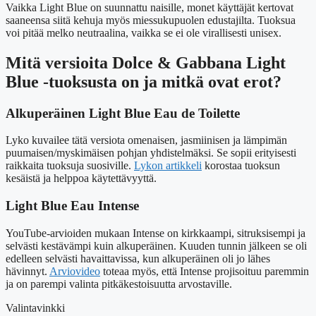
Vaikka Light Blue on suunnattu naisille, monet käyttäjät kertovat
saaneensa siitä kehuja myös miessukupuolen edustajilta. Tuoksua
voi pitää melko neutraalina, vaikka se ei ole virallisesti unisex.
Mitä versioita Dolce & Gabbana Light
Blue -tuoksusta on ja mitkä ovat erot?
Alkuperäinen Light Blue Eau de Toilette
Lyko kuvailee tätä versiota omenaisen, jasmiinisen ja lämpimän
puumaisen/myskimäisen pohjan yhdistelmäksi. Se sopii erityisesti
raikkaita tuoksuja suosiville.
Lykon artikkeli
korostaa tuoksun
kesäistä ja helppoa käytettävyyttä.
Light Blue Eau Intense
YouTube-arvioiden mukaan Intense on kirkkaampi, sitruksisempi ja
selvästi kestävämpi kuin alkuperäinen. Kuuden tunnin jälkeen se oli
edelleen selvästi havaittavissa, kun alkuperäinen oli jo lähes
hävinnyt.
Arviovideo
toteaa myös, että Intense projisoituu paremmin
ja on parempi valinta pitkäkestoisuutta arvostaville.
Valintavinkki