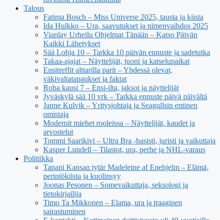
Talous
Fatima Bosch – Miss Universe 2025, tausta ja kiista
Ida Hulkko – Ura, saavutukset ja nimenvaihdos 2025
Viaplay Urheilu Ohjelmat Tänään – Katso Päivän
Kaikki Lähetykset
Sää Lohja 10 – Tarkka 10 päivän ennuste ja sadetutka
Takaa-ajajat – Näyttelijät, juoni ja katselupaikat
Ensitreffit alttarilla parit – Yhdessä olevat,
väkivaltatapaukset ja faktat
Roba kausi 7 – Ensi-ilta, jaksot ja näyttelijät
Jyväskylä sää 10 vrk – Tarkka ennuste päivä päivältä
Janne Kulvik – Yritysjohtaja ja Seagullsin entinen
omistaja
Modernit miehet rooleissa – Näyttelijät, kaudet ja
arvostelut
Tommi Saarikivi – Ultra Bra -basisti, juristi ja vaikuttaja
Kasper Lundell – Tilastot, ura, perhe ja NHL-varaus
Politiikka
Tapani Kansan tytär Madeleine af Enehjelm – Elämä,
perintökiista ja kuolinsyy
Joonas Pesonen – Somevaikuttaja, seksologi ja
tietokirjailija
Timo Ta Mikkonen – Elama, ura ja traaginen
sairastuminen