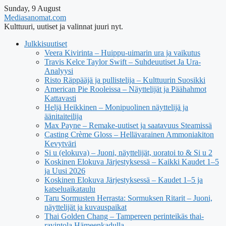
Sunday, 9 August
Mediasanomat.com
Kulttuuri, uutiset ja valinnat juuri nyt.
Julkkisuutiset
Veera Kivirinta – Huippu-uimarin ura ja vaikutus
Travis Kelce Taylor Swift – Suhdeuutiset Ja Ura-
Analyysi
Risto Räppääjä ja pullistelija – Kulttuurin Suosikki
American Pie Rooleissa – Näyttelijät ja Päähahmot
Kattavasti
Heljä Heikkinen – Monipuolinen näyttelijä ja
äänitaiteilija
Max Payne – Remake-uutiset ja saatavuus Steamissä
Casting Crème Gloss – Hellävarainen Ammoniakiton
Kevytväri
Si u (elokuva) – Juoni, näyttelijät, uoratoi to & Si u 2
Koskinen Elokuva Järjestyksessä – Kaikki Kaudet 1–5
ja Uusi 2026
Koskinen Elokuva Järjestyksessä – Kaudet 1–5 ja
katseluaikataulu
Taru Sormusten Herrasta: Sormuksen Ritarit – Juoni,
näyttelijät ja kuvauspaikat
Thai Golden Chang – Tampereen perinteikäs thai-
ravintola Hämeenkadulla