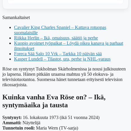
Samankaltaiset
Cavalier King Charles Spaniel – Kattava rotuopas
suomalaisille
Riikka Herlin – Ikä, omaisuus, säätiö ja perhe
Kuopio avoimet työpaikat – Löydä oikea kanava ja parhaat
ilmoitukset
Foreca Sää Salo 10 Vrk – Tarkka 10 päivän sää
Kasper Lundell – Tilastot, ura, perhe ja NHL-varaus
Röse on syntynyt Tukholman Skärholmenissa ja nousi julkisuuteen
jo lapsena. Hänen pitkään uraansa mahtuu yli 50 elokuva- ja
televisiotuotantoa. Suomessa hänet tunnetaan erityisesti television
rikossarjoista.
Kuinka vanha Eva Röse on? – Ikä,
syntymäaika ja tausta
Syntynyt:
16. lokakuuta 1973 (ikä 51 vuonna 2024)
Ammatti:
Näyttelijä
Tunnetuin rooli:
Maria Wern (TV-sarja)