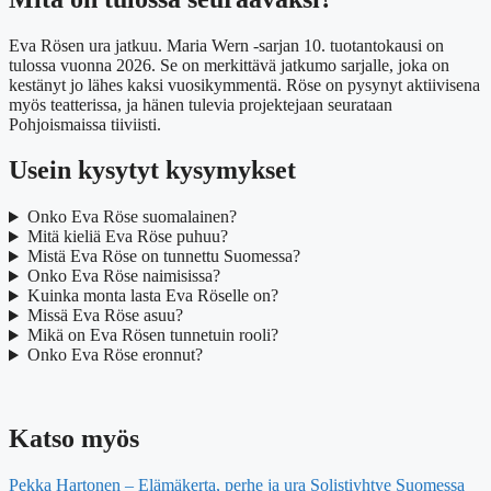
Eva Rösen ura jatkuu. Maria Wern -sarjan 10. tuotantokausi on
tulossa vuonna 2026. Se on merkittävä jatkumo sarjalle, joka on
kestänyt jo lähes kaksi vuosikymmentä. Röse on pysynyt aktiivisena
myös teatterissa, ja hänen tulevia projektejaan seurataan
Pohjoismaissa tiiviisti.
Usein kysytyt kysymykset
Onko Eva Röse suomalainen?
Mitä kieliä Eva Röse puhuu?
Mistä Eva Röse on tunnettu Suomessa?
Onko Eva Röse naimisissa?
Kuinka monta lasta Eva Röselle on?
Missä Eva Röse asuu?
Mikä on Eva Rösen tunnetuin rooli?
Onko Eva Röse eronnut?
Katso myös
Pekka Hartonen – Elämäkerta, perhe ja ura Solistiyhtye Suomessa