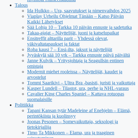
Talous
Ida Hulkko – Ura, saavutukset ja nimenvaihdos 2025
Viaplay Urheilu Ohjelmat Tänään – Katso Päivän
Kaikki Lähetykset
Sää Lohja 10 – Tarkka 10 päivän ennuste ja sadetutka
Takaa-ajajat – Näyttelijät, juoni ja katselupaikat
Ensitreffit alttarilla parit – Yhdessä olevat,
väkivaltatapaukset ja faktat
Roba kausi 7 – Ensi-ilta, jaksot ja näyttelijät
Jyväskylä sää 10 vrk – Tarkka ennuste päivä päivältä
Janne Kulvik – Yritysjohtaja ja Seagullsin entinen
omistaja
Modernit miehet rooleissa – Näyttelijät, kaudet ja
arvostelut
Tommi Saarikivi – Ultra Bra -basisti, juristi ja vaikuttaja
Kasper Lundell – Tilastot, ura, perhe ja NHL-varaus
Cavalier King Charles Spaniel – Kattava rotuopas
suomalaisille
Politiikka
Tapani Kansan tytär Madeleine af Enehjelm – Elämä,
perintökiista ja kuolinsyy
Joonas Pesonen – Somevaikuttaja, seksologi ja
tietokirjailija
Timo Ta Mikkonen – Elama, ura ja traaginen