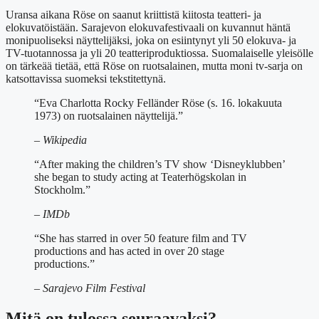
Uransa aikana Röse on saanut kriittistä kiitosta teatteri- ja
elokuvatöistään. Sarajevon elokuvafestivaali on kuvannut häntä
monipuoliseksi näyttelijäksi, joka on esiintynyt yli 50 elokuva- ja
TV-tuotannossa ja yli 20 teatteriproduktiossa. Suomalaiselle yleisölle
on tärkeää tietää, että Röse on ruotsalainen, mutta moni tv-sarja on
katsottavissa suomeksi tekstitettynä.
“Eva Charlotta Rocky Felländer Röse (s. 16. lokakuuta
1973) on ruotsalainen näyttelijä.”
– Wikipedia
“After making the children’s TV show ‘Disneyklubben’
she began to study acting at Teaterhögskolan in
Stockholm.”
– IMDb
“She has starred in over 50 feature film and TV
productions and has acted in over 20 stage
productions.”
– Sarajevo Film Festival
Mitä on tulossa seuraavaksi?