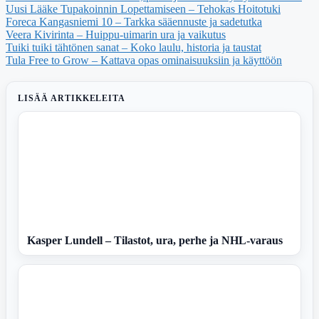
Uusi Lääke Tupakoinnin Lopettamiseen – Tehokas Hoitotuki
Foreca Kangasniemi 10 – Tarkka sääennuste ja sadetutka
Veera Kivirinta – Huippu-uimarin ura ja vaikutus
Tuiki tuiki tähtönen sanat – Koko laulu, historia ja taustat
Tula Free to Grow – Kattava opas ominaisuuksiin ja käyttöön
LISÄÄ ARTIKKELEITA
Kasper Lundell – Tilastot, ura, perhe ja NHL-varaus