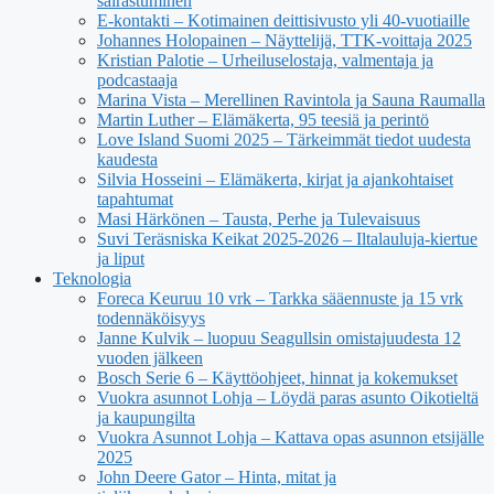
sairastuminen
E-kontakti – Kotimainen deittisivusto yli 40-vuotiaille
Johannes Holopainen – Näyttelijä, TTK-voittaja 2025
Kristian Palotie – Urheiluselostaja, valmentaja ja
podcastaaja
Marina Vista – Merellinen Ravintola ja Sauna Raumalla
Martin Luther – Elämäkerta, 95 teesiä ja perintö
Love Island Suomi 2025 – Tärkeimmät tiedot uudesta
kaudesta
Silvia Hosseini – Elämäkerta, kirjat ja ajankohtaiset
tapahtumat
Masi Härkönen – Tausta, Perhe ja Tulevaisuus
Suvi Teräsniska Keikat 2025-2026 – Iltalauluja-kiertue
ja liput
Teknologia
Foreca Keuruu 10 vrk – Tarkka sääennuste ja 15 vrk
todennäköisyys
Janne Kulvik – luopuu Seagullsin omistajuudesta 12
vuoden jälkeen
Bosch Serie 6 – Käyttöohjeet, hinnat ja kokemukset
Vuokra asunnot Lohja – Löydä paras asunto Oikotieltä
ja kaupungilta
Vuokra Asunnot Lohja – Kattava opas asunnon etsijälle
2025
John Deere Gator – Hinta, mitat ja