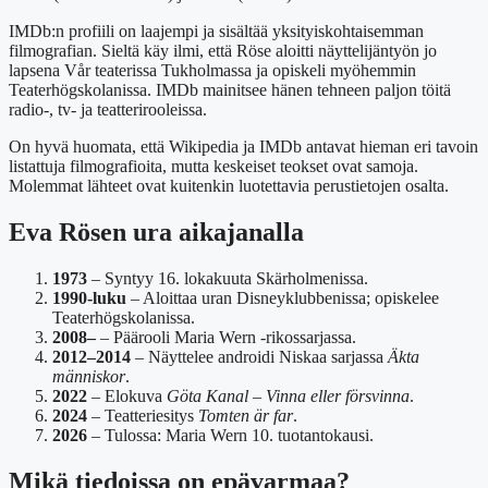
IMDb:n profiili on laajempi ja sisältää yksityiskohtaisemman
filmografian. Sieltä käy ilmi, että Röse aloitti näyttelijäntyön jo
lapsena Vår teaterissa Tukholmassa ja opiskeli myöhemmin
Teaterhögskolanissa. IMDb mainitsee hänen tehneen paljon töitä
radio-, tv- ja teatterirooleissa.
On hyvä huomata, että Wikipedia ja IMDb antavat hieman eri tavoin
listattuja filmografioita, mutta keskeiset teokset ovat samoja.
Molemmat lähteet ovat kuitenkin luotettavia perustietojen osalta.
Eva Rösen ura aikajanalla
1973
– Syntyy 16. lokakuuta Skärholmenissa.
1990-luku
– Aloittaa uran Disneyklubbenissa; opiskelee
Teaterhögskolanissa.
2008–
– Päärooli Maria Wern -rikossarjassa.
2012–2014
– Näyttelee androidi Niskaa sarjassa
Äkta
människor
.
2022
– Elokuva
Göta Kanal – Vinna eller försvinna
.
2024
– Teatteriesitys
Tomten är far
.
2026
– Tulossa: Maria Wern 10. tuotantokausi.
Mikä tiedoissa on epävarmaa?