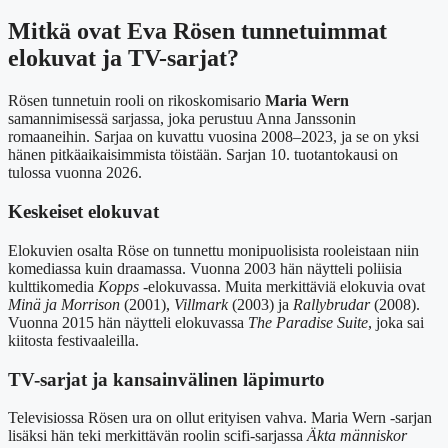
Mitkä ovat Eva Rösen tunnetuimmat
elokuvat ja TV-sarjat?
Rösen tunnetuin rooli on rikoskomisario
Maria Wern
samannimisessä sarjassa, joka perustuu Anna Janssonin
romaaneihin. Sarjaa on kuvattu vuosina 2008–2023, ja se on yksi
hänen pitkäaikaisimmista töistään. Sarjan 10. tuotantokausi on
tulossa vuonna 2026.
Keskeiset elokuvat
Elokuvien osalta Röse on tunnettu monipuolisista rooleistaan niin
komediassa kuin draamassa. Vuonna 2003 hän näytteli poliisia
kulttikomedia
Kopps
-elokuvassa. Muita merkittäviä elokuvia ovat
Minä ja Morrison
(2001),
Villmark
(2003) ja
Rallybrudar
(2008).
Vuonna 2015 hän näytteli elokuvassa
The Paradise Suite
, joka sai
kiitosta festivaaleilla.
TV-sarjat ja kansainvälinen läpimurto
Televisiossa Rösen ura on ollut erityisen vahva. Maria Wern -sarjan
lisäksi hän teki merkittävän roolin scifi-sarjassa
Äkta människor