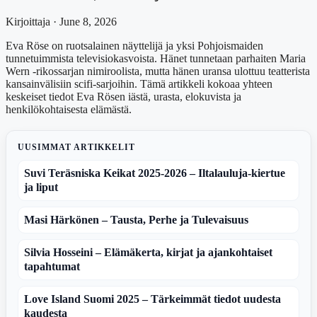
Kirjoittaja · June 8, 2026
Eva Röse on ruotsalainen näyttelijä ja yksi Pohjoismaiden
tunnetuimmista televisiokasvoista. Hänet tunnetaan parhaiten Maria
Wern -rikossarjan nimiroolista, mutta hänen uransa ulottuu teatterista
kansainvälisiin scifi-sarjoihin. Tämä artikkeli kokoaa yhteen
keskeiset tiedot Eva Rösen iästä, urasta, elokuvista ja
henkilökohtaisesta elämästä.
UUSIMMAT ARTIKKELIT
Suvi Teräsniska Keikat 2025-2026 – Iltalauluja-kiertue
ja liput
Masi Härkönen – Tausta, Perhe ja Tulevaisuus
Silvia Hosseini – Elämäkerta, kirjat ja ajankohtaiset
tapahtumat
Love Island Suomi 2025 – Tärkeimmät tiedot uudesta
kaudesta