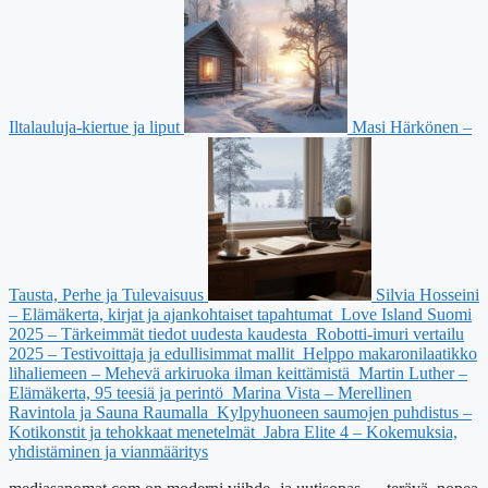
Iltalauluja-kiertue ja liput
Masi Härkönen –
Tausta, Perhe ja Tulevaisuus
Silvia Hosseini
– Elämäkerta, kirjat ja ajankohtaiset tapahtumat
Love Island Suomi
2025 – Tärkeimmät tiedot uudesta kaudesta
Robotti-imuri vertailu
2025 – Testivoittaja ja edullisimmat mallit
Helppo makaronilaatikko
lihaliemeen – Mehevä arkiruoka ilman keittämistä
Martin Luther –
Elämäkerta, 95 teesiä ja perintö
Marina Vista – Merellinen
Ravintola ja Sauna Raumalla
Kylpyhuoneen saumojen puhdistus –
Kotikonstit ja tehokkaat menetelmät
Jabra Elite 4 – Kokemuksia,
yhdistäminen ja vianmääritys