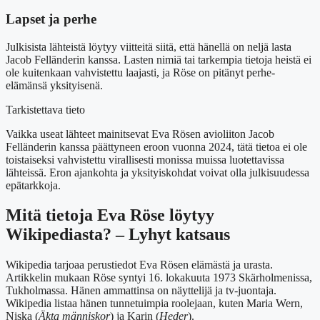
Lapset ja perhe
Julkisista lähteistä löytyy viitteitä siitä, että hänellä on neljä lasta
Jacob Felländerin kanssa. Lasten nimiä tai tarkempia tietoja heistä ei
ole kuitenkaan vahvistettu laajasti, ja Röse on pitänyt perhe-
elämänsä yksityisenä.
Tarkistettava tieto
Vaikka useat lähteet mainitsevat Eva Rösen avioliiton Jacob
Felländerin kanssa päättyneen eroon vuonna 2024, tätä tietoa ei ole
toistaiseksi vahvistettu virallisesti monissa muissa luotettavissa
lähteissä. Eron ajankohta ja yksityiskohdat voivat olla julkisuudessa
epätarkkoja.
Mitä tietoja Eva Röse löytyy
Wikipediasta? – Lyhyt katsaus
Wikipedia tarjoaa perustiedot Eva Rösen elämästä ja urasta.
Artikkelin mukaan Röse syntyi 16. lokakuuta 1973 Skärholmenissa,
Tukholmassa. Hänen ammattinsa on näyttelijä ja tv-juontaja.
Wikipedia listaa hänen tunnetuimpia roolejaan, kuten Maria Wern,
Niska (
Äkta människor
) ja Karin (
Heder
).