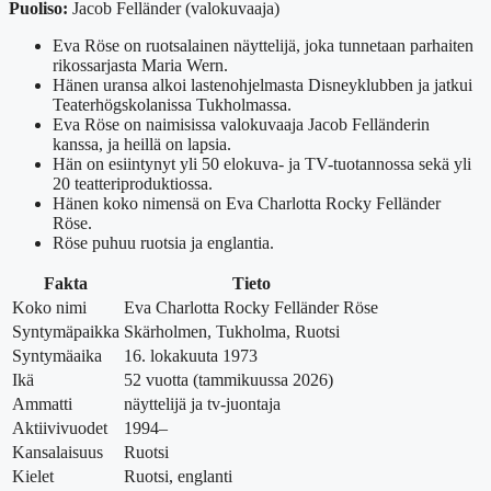
Puoliso:
Jacob Felländer (valokuvaaja)
Eva Röse on ruotsalainen näyttelijä, joka tunnetaan parhaiten
rikossarjasta Maria Wern.
Hänen uransa alkoi lastenohjelmasta Disneyklubben ja jatkui
Teaterhögskolanissa Tukholmassa.
Eva Röse on naimisissa valokuvaaja Jacob Felländerin
kanssa, ja heillä on lapsia.
Hän on esiintynyt yli 50 elokuva- ja TV-tuotannossa sekä yli
20 teatteriproduktiossa.
Hänen koko nimensä on Eva Charlotta Rocky Felländer
Röse.
Röse puhuu ruotsia ja englantia.
Fakta
Tieto
Koko nimi
Eva Charlotta Rocky Felländer Röse
Syntymäpaikka
Skärholmen, Tukholma, Ruotsi
Syntymäaika
16. lokakuuta 1973
Ikä
52 vuotta (tammikuussa 2026)
Ammatti
näyttelijä ja tv-juontaja
Aktiivivuodet
1994–
Kansalaisuus
Ruotsi
Kielet
Ruotsi, englanti