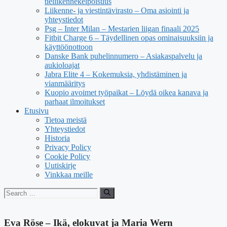
tieliikennekelpoisuus
Liikenne- ja viestintävirasto – Oma asiointi ja
yhteystiedot
Psg – Inter Milan – Mestarien liigan finaali 2025
Fitbit Charge 6 – Täydellinen opas ominaisuuksiin ja
käyttöönottoon
Danske Bank puhelinnumero – Asiakaspalvelu ja
aukioloajat
Jabra Elite 4 – Kokemuksia, yhdistäminen ja
vianmääritys
Kuopio avoimet työpaikat – Löydä oikea kanava ja
parhaat ilmoitukset
Etusivu
Tietoa meistä
Yhteystiedot
Historia
Privacy Policy
Cookie Policy
Uutiskirje
Vinkkaa meille
Search
for:
Eva Röse – Ikä, elokuvat ja Maria Wern