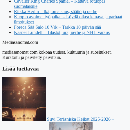
Cavalier King Charles Spaniel – Kattava rotuopas
suomalaisille
Riikka Herlin – Ikä, omaisuus, säätiö ja perhe
Kuopio avoimet työpaikat – Löydä oikea kanava ja parhaat
ilmoitukset
Foreca Sää Salo 10 Vrk – Tarkka 10 päivän sää
Kasper Lundell – Tilastot, ura, perhe ja NHL-varaus
Mediasanomat.com
mediasanomat.com kokoaa uutiset, kulttuurin ja suositukset.
Kuratoitu ja päivitetty päivittäin.
Lisää luettavaa
Suvi Teräsniska Keikat 2025-2026 –