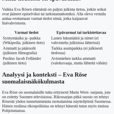
Vaikka Eva Rösen elämästä on paljon julkista tietoa, jotkin seikat
ovat jääneet epäselviksi tai tarkistamattomiksi. Alla oleva vertailu
auttaa erottamaan varmat tiedot niistä, jotka kaipaavat
lisävahvistusta.
Varmat tiedot
Epävarmat tai tarkistettavaa
Syntymäaika ja -paikka
Lasten lukumäärä ja nimet (ei
(Wikipedia, julkinen tieto)
vahvistettu julkisissa lähteissä)
Ammatti ja pääroolit
Tarkka asuinpaikka (ei julkisesti
(julkinen filmografia)
tiedossa)
Puoliso Jacob Felländer
Aviomiehen tarkka ammatti
(julkinen tieto)
(valokuvaaja, mutta lähteitä vähän)
Analyysi ja konteksti – Eva Röse
suomalaisnäkökulmasta
Eva Röse on suomalaisille tuttu erityisesti Maria Wern -sarjasta, jota
on esitetty Suomen televisiossa. Rikossarjan pitkä suosio on tehnyt
Rösestä yhden tunnetuimmista ruotsalaisista näyttelijöistä Suomessa.
Hänen roolinsa rikospoliisina on tehnyt hänestä tutun myös muissa
Pohjoismaissa.