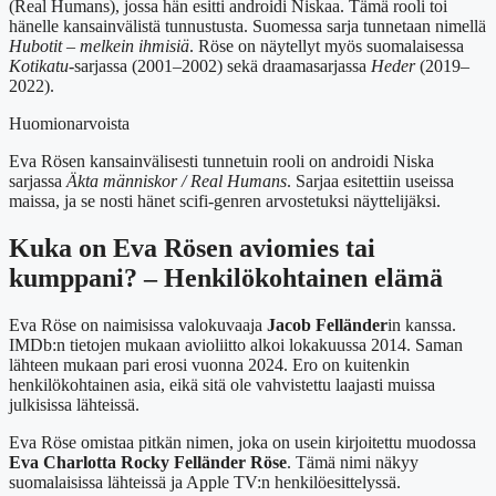
(Real Humans), jossa hän esitti androidi Niskaa. Tämä rooli toi
hänelle kansainvälistä tunnustusta. Suomessa sarja tunnetaan nimellä
Hubotit – melkein ihmisiä
. Röse on näytellyt myös suomalaisessa
Kotikatu
-sarjassa (2001–2002) sekä draamasarjassa
Heder
(2019–
2022).
Huomionarvoista
Eva Rösen kansainvälisesti tunnetuin rooli on androidi Niska
sarjassa
Äkta människor / Real Humans
. Sarjaa esitettiin useissa
maissa, ja se nosti hänet scifi-genren arvostetuksi näyttelijäksi.
Kuka on Eva Rösen aviomies tai
kumppani? – Henkilökohtainen elämä
Eva Röse on naimisissa valokuvaaja
Jacob Felländer
in kanssa.
IMDb:n tietojen mukaan avioliitto alkoi lokakuussa 2014. Saman
lähteen mukaan pari erosi vuonna 2024. Ero on kuitenkin
henkilökohtainen asia, eikä sitä ole vahvistettu laajasti muissa
julkisissa lähteissä.
Eva Röse omistaa pitkän nimen, joka on usein kirjoitettu muodossa
Eva Charlotta Rocky Felländer Röse
. Tämä nimi näkyy
suomalaisissa lähteissä ja Apple TV:n henkilöesittelyssä.