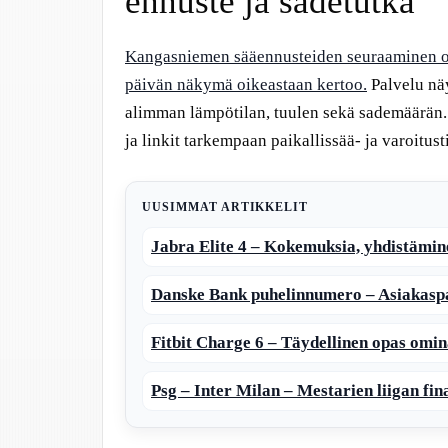
ennuste ja sadetutka
Kangasniemen sääennusteiden seuraaminen on
päivän näkymä oikeastaan kertoo.
Palvelu näy
alimman lämpötilan, tuulen sekä sademäärän. 
ja linkit tarkempaan paikallissää- ja varoitust
UUSIMMAT ARTIKKELIT
Jabra Elite 4 – Kokemuksia, yhdistämin
Danske Bank puhelinnumero – Asiakaspa
Fitbit Charge 6 – Täydellinen opas omin
Psg – Inter Milan – Mestarien liigan fin