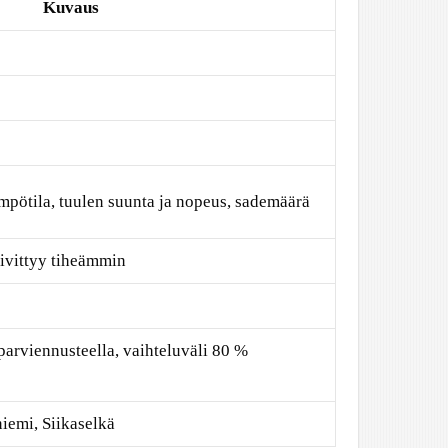
Kuvaus
ämpötila, tuulen suunta ja nopeus, sademäärä
äivittyy tiheämmin
parviennusteella, vaihteluväli 80 %
iemi, Siikaselkä