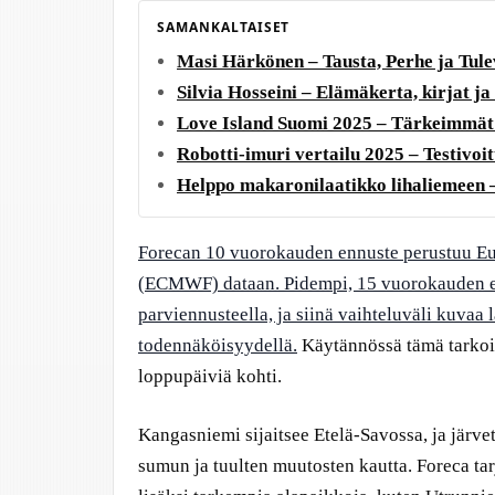
SAMANKALTAISET
Masi Härkönen – Tausta, Perhe ja Tule
Silvia Hosseini – Elämäkerta, kirjat j
Love Island Suomi 2025 – Tärkeimmät 
Robotti-imuri vertailu 2025 – Testivoit
Helppo makaronilaatikko lihaliemeen 
Forecan 10 vuorokauden ennuste perustuu Eu
(ECMWF) dataan. Pidempi, 15 vuorokauden en
parviennusteella, ja siinä vaihteluväli kuvaa
todennäköisyydellä.
Käytännössä tämä tarkoit
loppupäiviä kohti.
Kangasniemi sijaitsee Etelä-Savossa, ja järve
sumun ja tuulten muutosten kautta. Foreca t