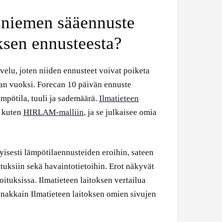
niemen sääennuste
ksen ennusteesta?
lvelu, joten niiden ennusteet voivat poiketa
avan vuoksi. Forecan 10 päivän ennuste
mpötila, tuuli ja sademäärä.
Ilmatieteen
, kuten
HIRLAM-malliin
, ja se julkaisee omia
tyisesti lämpötilaennusteiden eroihin, sateen
tuksiin sekä havaintotietoihin. Erot näkyvät
ituksissa. Ilmatieteen laitoksen vertailua
nnakkain Ilmatieteen laitoksen omien sivujen