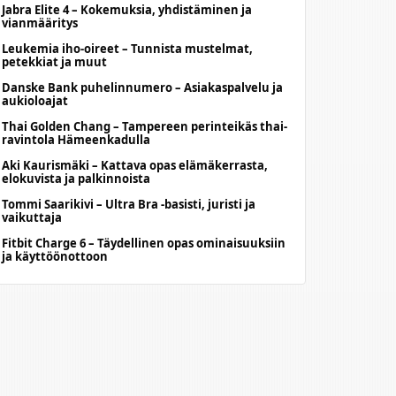
Jabra Elite 4 – Kokemuksia, yhdistäminen ja
vianmääritys
Leukemia iho-oireet – Tunnista mustelmat,
petekkiat ja muut
Danske Bank puhelinnumero – Asiakaspalvelu ja
aukioloajat
Thai Golden Chang – Tampereen perinteikäs thai-
ravintola Hämeenkadulla
Aki Kaurismäki – Kattava opas elämäkerrasta,
elokuvista ja palkinnoista
Tommi Saarikivi – Ultra Bra -basisti, juristi ja
vaikuttaja
Fitbit Charge 6 – Täydellinen opas ominaisuuksiin
ja käyttöönottoon