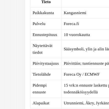
Tieto
Paikkakunta
Kangasniemi
Palvelu
Foreca.fi
Ennustepituus
10 vuorokautta
Näytettävät
Sääsymboli, ylin ja alin l
tiedot
Päivitystaajuus
Päivittäin; tuntiennuste p
Tietolähde
Foreca Oy / ECMWF
Pidempi
15 vrk:n ennuste laskettu 
ennuste
todennäköisyydellä
Alapaikat
Utrunniemi, Äkry, Jyrkänn