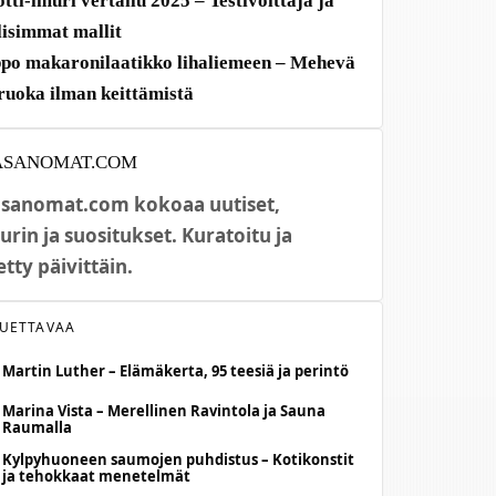
tti-imuri vertailu 2025 – Testivoittaja ja
lisimmat mallit
po makaronilaatikko lihaliemeen – Mehevä
ruoka ilman keittämistä
ASANOMAT.COM
sanomat.com kokoaa uutiset,
urin ja suositukset. Kuratoitu ja
etty päivittäin.
LUETTAVAA
Martin Luther – Elämäkerta, 95 teesiä ja perintö
Marina Vista – Merellinen Ravintola ja Sauna
Raumalla
Kylpyhuoneen saumojen puhdistus – Kotikonstit
ja tehokkaat menetelmät