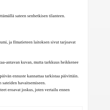
tämällä sateen senhetkisen tilanteen.
mi, ja Ilmatieteen laitoksen sivut tarjoavat
taa-antavan kuvan, mutta tarkkuus heikkenee
äivän ennuste kannattaa tarkistaa päivittäin.
n sateiden havaitsemiseen.
teet eroavat joskus, joten vertailu ennen