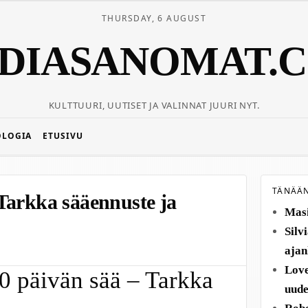
THURSDAY, 6 AUGUST
DIASANOMAT.
KULTTUURI, UUTISET JA VALINNAT JUURI NYT.
OLOGIA
ETUSIVU
TÄNÄÄ
Tarkka sääennuste ja
Masi
Silv
ajan
Love
0 päivän sää – Tarkka
uude