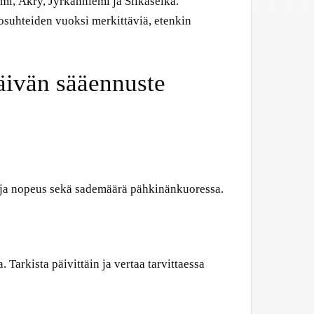
mi, Äkry, Jyrkänniemi ja Siikaselkä.
olosuhteiden vuoksi merkittäviä, etenkin
äivän sääennuste
ta ja nopeus sekä sademäärä pähkinänkuoressa.
Tarkista päivittäin ja vertaa tarvittaessa