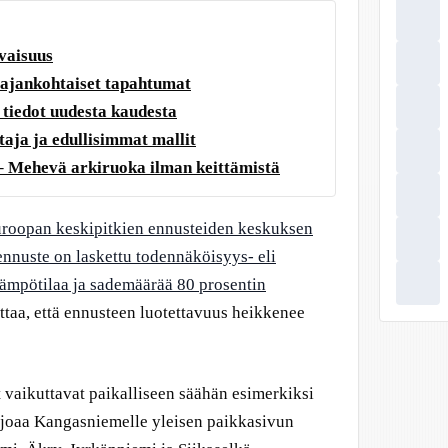
vaisuus
a ajankohtaiset tapahtumat
tiedot uudesta kaudesta
taja ja edullisimmat mallit
– Mehevä arkiruoka ilman keittämistä
roopan keskipitkien ennusteiden keskuksen
nuste on laskettu todennäköisyys- eli
 lämpötilaa ja sademäärää 80 prosentin
taa, että ennusteen luotettavuus heikkenee
t vaikuttavat paikalliseen säähän esimerkiksi
arjoaa Kangasniemelle yleisen paikkasivun