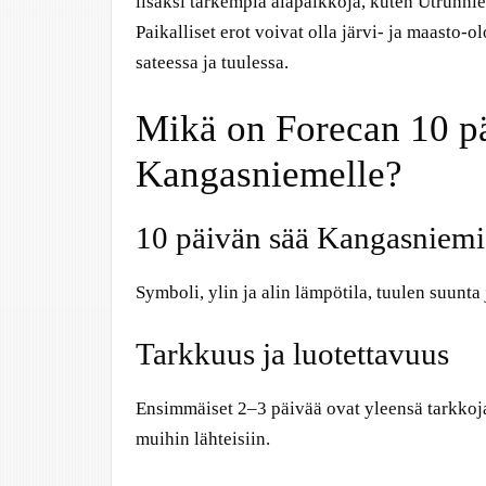
lisäksi tarkempia alapaikkoja, kuten Utrunnie
Paikalliset erot voivat olla järvi- ja maasto-
sateessa ja tuulessa.
Mikä on Forecan 10 p
Kangasniemelle?
10 päivän sää Kangasniemi
Symboli, ylin ja alin lämpötila, tuulen suun
Tarkkuus ja luotettavuus
Ensimmäiset 2–3 päivää ovat yleensä tarkkoja. 
muihin lähteisiin.