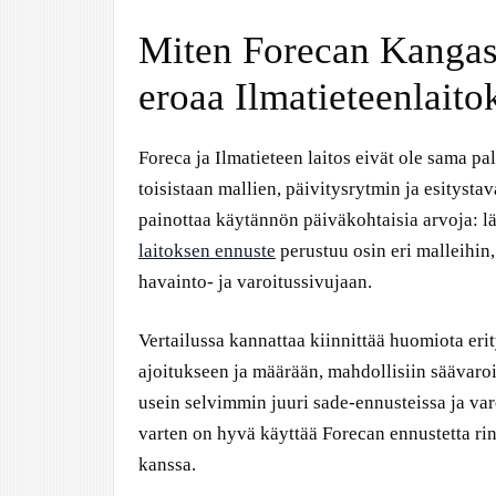
Miten Forecan Kangas
eroaa Ilmatieteenlaito
Foreca ja Ilmatieteen laitos eivät ole sama pa
toisistaan mallien, päivitysrytmin ja esityst
painottaa käytännön päiväkohtaisia arvoja: lä
laitoksen ennuste
perustuu osin eri malleihin
havainto- ja varoitussivujaan.
Vertailussa kannattaa kiinnittää huomiota eri
ajoitukseen ja määrään, mahdollisiin säävaroi
usein selvimmin juuri sade-ennusteissa ja varo
varten on hyvä käyttää Forecan ennustetta ri
kanssa.