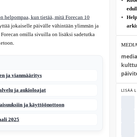
Robo
edul
 helpompaa, kun tietää, mitä Forecan 10
Help
ttää jokaiselle päivälle vähintään ylimmän ja
arki
Forecan omilla sivuilla on lisäksi sadetutka
ietoon.
MEDI
media
kulttu
päivit
en ja vianmääritys
lvelu ja aukioloajat
LISÄÄ 
aisuuksiin ja käyttöönottoon
aali 2025