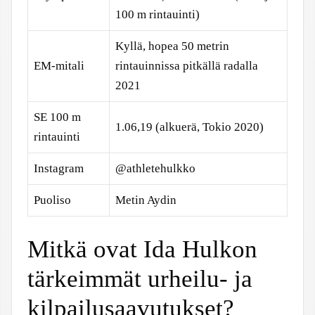
100 m rintauinti)
Kyllä, hopea 50 metrin
EM-mitali
rintauinnissa pitkällä radalla
2021
SE 100 m
1.06,19 (alkuerä, Tokio 2020)
rintauinti
Instagram
@athletehulkko
Puoliso
Metin Aydin
Mitkä ovat Ida Hulkon
tärkeimmät urheilu- ja
kilpailusaavutukset?