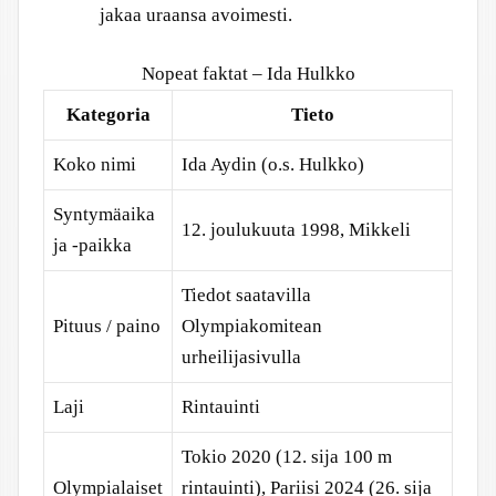
jakaa uraansa avoimesti.
Nopeat faktat – Ida Hulkko
Kategoria
Tieto
Koko nimi
Ida Aydin (o.s. Hulkko)
Syntymäaika
12. joulukuuta 1998, Mikkeli
ja -paikka
Tiedot saatavilla
Pituus / paino
Olympiakomitean
urheilijasivulla
Laji
Rintauinti
Tokio 2020 (12. sija 100 m
Olympialaiset
rintauinti), Pariisi 2024 (26. sija