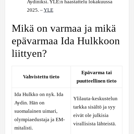
Aydiniksi. YLE:n haastattelu lokakuussa
2025. –
YLE
Mikä on varmaa ja mikä
epävarmaa Ida Hulkkoon
liittyen?
Epävarma tai
Vahvistettu tieto
puutteellinen tieto
Ida Hulkko on nyk. Ida
Ylilauta-keskustelun
Aydin. Hän on
tarkka sisältö ja syy
suomalainen uimari,
eivät ole julkisia
olympiaedustaja ja EM-
virallisista lähteistä.
mitalisti.