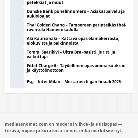
petekkiat ja muut
Danske Bank puhelinnumero – Asiakaspalvelu ja
aukioloajat
Thai Golden Chang – Tampereen perinteikäs thai-
ravintola Hämeenkadulla
Aki Kaurismäki – Kattava opas elämäkerrasta,
elokuvista ja palkinnoista
Tommi Saarikivi – Ultra Bra -basisti, juristi ja
vaikuttaja
Fitbit Charge 6 – Täydellinen opas ominaisuuksiin
ja käyttöönottoon
Psg – Inter Milan – Mestarien liigan finaali 2025
mediasanomat.com on moderni viihde- ja uutisopas —
terävä, nopea ja kuratoitu siihen, mikä merkitsee nyt.