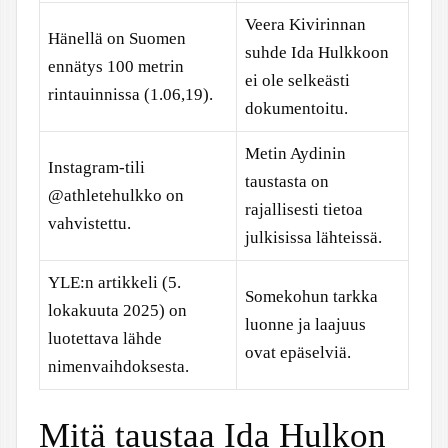
Veera Kivirinnan
Hänellä on Suomen
suhde Ida Hulkkoon
ennätys 100 metrin
ei ole selkeästi
rintauinnissa (1.06,19).
dokumentoitu.
Metin Aydinin
Instagram-tili
taustasta on
@athletehulkko on
rajallisesti tietoa
vahvistettu.
julkisissa lähteissä.
YLE:n artikkeli (5.
Somekohun tarkka
lokakuuta 2025) on
luonne ja laajuus
luotettava lähde
ovat epäselviä.
nimenvaihdoksesta.
Mitä taustaa Ida Hulkon