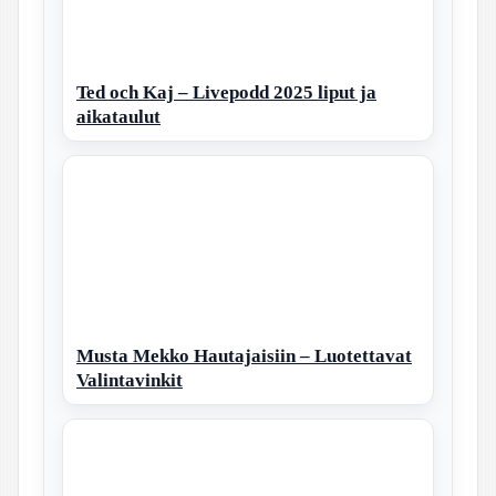
Ted och Kaj – Livepodd 2025 liput ja
aikataulut
Musta Mekko Hautajaisiin – Luotettavat
Valintavinkit