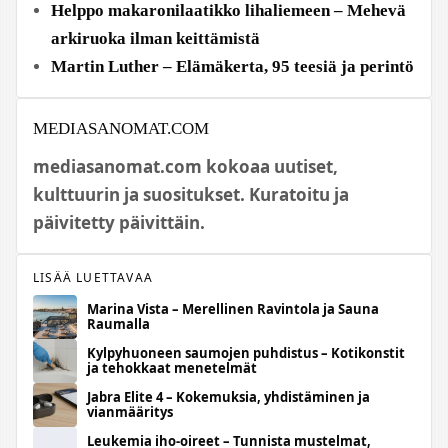
Helppo makaronilaatikko lihaliemeen – Mehevä
arkiruoka ilman keittämistä
Martin Luther – Elämäkerta, 95 teesiä ja perintö
MEDIASANOMAT.COM
mediasanomat.com kokoaa uutiset,
kulttuurin ja suositukset. Kuratoitu ja
päivitetty päivittäin.
LISÄÄ LUETTAVAA
Marina Vista – Merellinen Ravintola ja Sauna
Raumalla
Kylpyhuoneen saumojen puhdistus – Kotikonstit
ja tehokkaat menetelmät
Jabra Elite 4 – Kokemuksia, yhdistäminen ja
vianmääritys
Leukemia iho-oireet – Tunnista mustelmat,