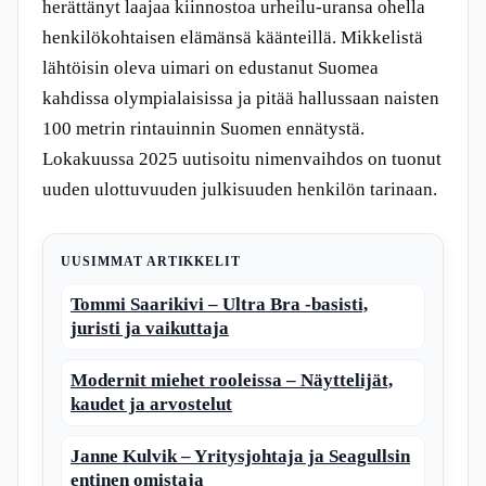
herättänyt laajaa kiinnostoa urheilu-uransa ohella
henkilökohtaisen elämänsä käänteillä. Mikkelistä
lähtöisin oleva uimari on edustanut Suomea
kahdissa olympialaisissa ja pitää hallussaan naisten
100 metrin rintauinnin Suomen ennätystä.
Lokakuussa 2025 uutisoitu nimenvaihdos on tuonut
uuden ulottuvuuden julkisuuden henkilön tarinaan.
UUSIMMAT ARTIKKELIT
Tommi Saarikivi – Ultra Bra -basisti,
juristi ja vaikuttaja
Modernit miehet rooleissa – Näyttelijät,
kaudet ja arvostelut
Janne Kulvik – Yritysjohtaja ja Seagullsin
entinen omistaja