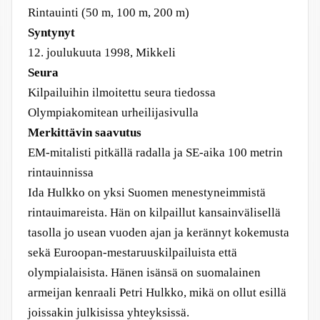
Rintauinti (50 m, 100 m, 200 m)
Syntynyt
12. joulukuuta 1998, Mikkeli
Seura
Kilpailuihin ilmoitettu seura tiedossa
Olympiakomitean urheilijasivulla
Merkittävin saavutus
EM-mitalisti pitkällä radalla ja SE-aika 100 metrin
rintauinnissa
Ida Hulkko on yksi Suomen menestyneimmistä
rintauimareista. Hän on kilpaillut kansainvälisellä
tasolla jo usean vuoden ajan ja kerännyt kokemusta
sekä Euroopan-mestaruuskilpailuista että
olympialaisista. Hänen isänsä on suomalainen
armeijan kenraali Petri Hulkko, mikä on ollut esillä
joissakin julkisissa yhteyksissä.