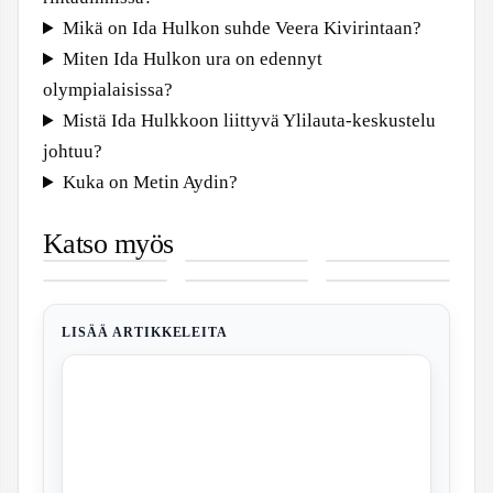
Mikä on Ida Hulkon suhde Veera Kivirintaan?
Miten Ida Hulkon ura on edennyt
olympialaisissa?
Mistä Ida Hulkkoon liittyvä Ylilauta-keskustelu
johtuu?
Kuka on Metin Aydin?
Joonas
Janne Kulvik
Fatima Bosch
Katso myös
Pesonen –
–
– Miss
Raatin
Foreca
Eva Röse –
Somevaikuttaja,
Yritysjohtaja
Universe
uimahalli
Keuruu 10
Ikä, elokuvat
seksologi ja
ja Seagullsin
2025, tausta
aukioloajat –
vrk – Tarkka
ja Maria
tietokirjailija
entinen
ja kiista
Kuntolaakson
sääennuste ja
Wern
omistaja
tunnit
15 vrk
Kuopiossa
todennäköisyys
LISÄÄ ARTIKKELEITA