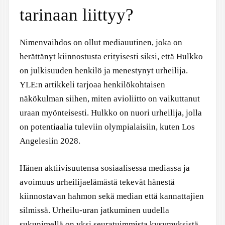
tarinaan liittyy?
Nimenvaihdos on ollut mediauutinen, joka on
herättänyt kiinnostusta erityisesti siksi, että Hulkko
on julkisuuden henkilö ja menestynyt urheilija.
YLE:n artikkeli tarjoaa henkilökohtaisen
näkökulman siihen, miten avioliitto on vaikuttanut
uraan myönteisesti. Hulkko on nuori urheilija, jolla
on potentiaalia tuleviin olympialaisiin, kuten Los
Angelesiin 2028.
Hänen aktiivisuutensa sosiaalisessa mediassa ja
avoimuus urheilijaelämästä tekevät hänestä
kiinnostavan hahmon sekä median että kannattajien
silmissä. Urheilu-uran jatkuminen uudella
sukunimellä on yksi seuratuimmista kysymyksistä