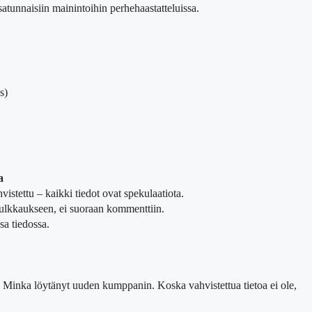
atunnaisiin mainintoihin perhehaastatteluissa.
s)
a
istettu – kaikki tiedot ovat spekulaatiota.
tulkkaukseen, ei suoraan kommenttiin.
a tiedossa.
o Minka löytänyt uuden kumppanin. Koska vahvistettua tietoa ei ole,