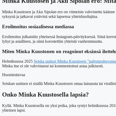
Minka Kuustosen ja Aku Sipolan ero: Mitä
Minka Kuustosen ja Aku Sipolan ero on viimeisin vahvistettu käänne hän
syksynä ja jatkavat ystävinä sekä lapsensa yhteishuoltajina.
Eroilmoitus sosiaalisessa mediassa
Eroilmoitus julkaistiin yhteisessä Instagram-päivityksessä. Siinä kerro
lyhyt ja asiallinen, ja siinä korostettiin yhteistä vanhemmuutta.
Miten Minka Kuustonen on reagoinut eksänsä ilottel
Helmikuussa 2025
Seiska uutisoi Minka Kuustosen ”paljonpuhuvasta 
Minka itse ei ole vahvistanut tai kommentoinut asiaa julkisesti.
Huomioitavaa
Seiskan uutinen ei sisällä Minka Kuustosen omaa lainausta tai virallis
Onko Minka Kuustosella lapsia?
Kyllä. Minka Kuustosella on yksi poika, joka syntyi helmikuussa 201
yhteinen lapsi.