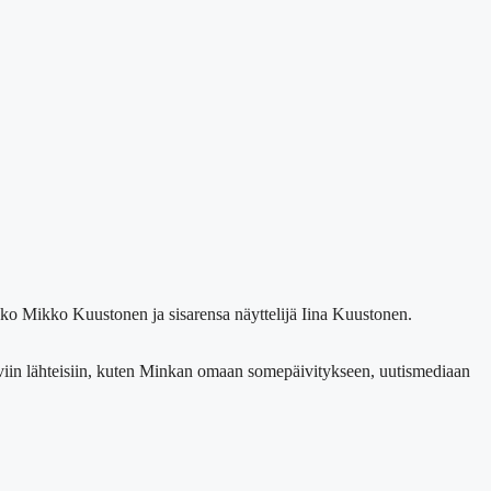
kko Mikko Kuustonen ja sisarensa näyttelijä Iina Kuustonen.
ttaviin lähteisiin, kuten Minkan omaan somepäivitykseen, uutismediaan