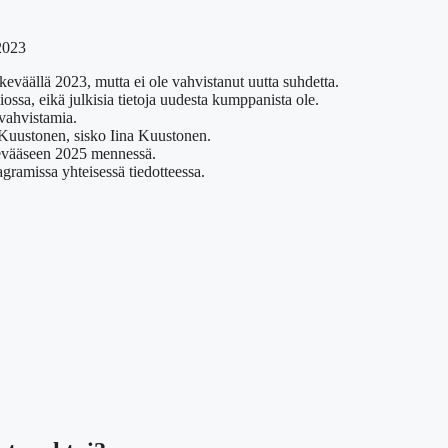
 2023
väällä 2023, mutta ei ole vahvistanut uutta suhdetta.
sa, eikä julkisia tietoja uudesta kumppanista ole.
 vahvistamia.
 Kuustonen, sisko Iina Kuustonen.
 kevääseen 2025 mennessä.
ramissa yhteisessä tiedotteessa.