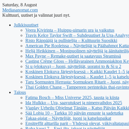
Saturday, 8 August
Mediasanomat.com
Kulttuuri, uutiset ja valinnat juuri nyt.
Julkkisuutiset
Veera Kivirinta – Huippu-uimarin ura ja vaikutus
Travis Kelce Taylor Swift – Suhdeuutiset Ja Ura-Analyy
Risto Räppääjä ja pullistelija – Kulttuurin Suosikki
American Pie Rooleissa – Näyttelijät ja Päähahmot Katta
Heljä Heikkinen – Monipuolinen näyttelijä ja äänitaiteilij
Max Payne – Remake-uutiset ja saatavuus Steamissä
Casting Crème Gloss – Hellävarainen Ammoniakiton Ke
Si u (elokuva) – Juoni, näyttelijät, uoratoi to & Si u 2
Koskinen Elokuva Järjestyksessä – Kaikki Kaudet 1–5 j
Koskinen Elokuva Järjestyksessä – Kaudet 1–5 ja katsel
Taru Sormusten Herrasta: Sormuksen Ritarit – Juoni, näyt
Thai Golden Chang – Tampereen perinteikäs thai-ravint
Talous
Fatima Bosch – Miss Universe 2025, tausta ja kiista
Ida Hulkko – Ura, saavutukset ja nimenvaihdos 2025
Viaplay Urheilu Ohjelmat Tänään – Katso Päivän Kaikki
Sää Lohja 10 – Tarkka 10 päivän ennuste ja sadetutka
Takaa-ajajat – Näyttelijät, juoni ja katselupaikat
Ensitreffit alttarilla parit – Yhdessä olevat, väkivaltatapau
Roba kausi 7 – Ensi-ilta, jaksot ja näyttelijät