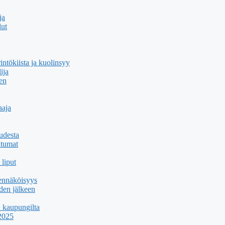
ja
lut
ntökiista ja kuolinsyy
ija
en
aaja
udesta
htumat
 liput
dennäköisyys
den jälkeen
a kaupungilta
 2025