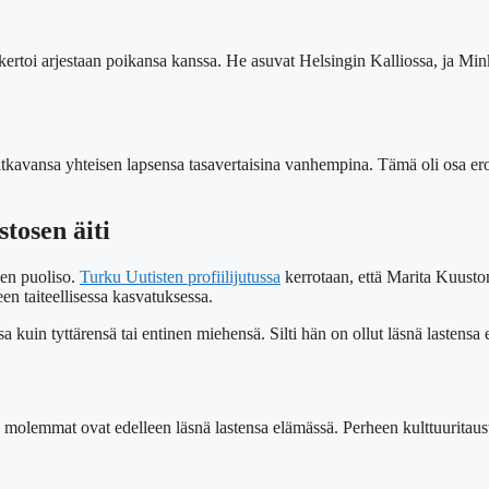
toi arjestaan poikansa kanssa. He asuvat Helsingin Kalliossa, ja Min
tkavansa yhteisen lapsensa tasavertaisina vanhempina. Tämä oli osa er
osen äiti
en puoliso.
Turku Uutisten profiilijutussa
kerrotaan, että Marita Kuust
en taiteellisessa kasvatuksessa.
 kuin tyttärensä tai entinen miehensä. Silti hän on ollut läsnä lastensa
molemmat ovat edelleen läsnä lastensa elämässä. Perheen kulttuuritaust