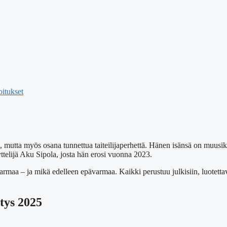
oitukset
 mutta myös osana tunnettua taiteilijaperhettä. Hänen isänsä on muusi
telijä Aku Sipola, josta hän erosi vuonna 2023.
n varmaa – ja mikä edelleen epävarmaa. Kaikki perustuu julkisiin, luote
tys 2025