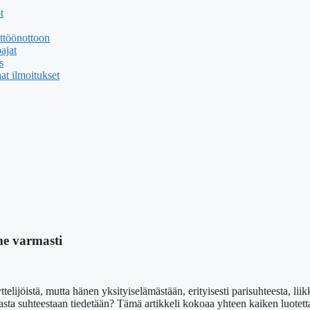
t
yttöönottoon
ajat
s
at ilmoitukset
me varmasti
ijöistä, mutta hänen yksityiselämästään, erityisesti parisuhteesta, l
ta suhteestaan tiedetään? Tämä artikkeli kokoaa yhteen kaiken luotettav