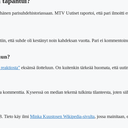
 tapahtui?
en parisuhdehistoriassaan. MTV Uutiset raportoi, että pari ilmoitti eros
ttiin, että suhde oli kestänyt noin kahdeksan vuotta. Pari ei kommentoin
uun?
reaktiosta”
eksänsä ilotteluun. On kuitenkin tärkeää huomata, että uu
ta kommenttia. Kyseessä on median tekemä tulkinta tilanteesta, joten si
8. Tieto käy ilmi
Minka Kuustosen Wikipedia-sivulta
, jossa mainitaan,