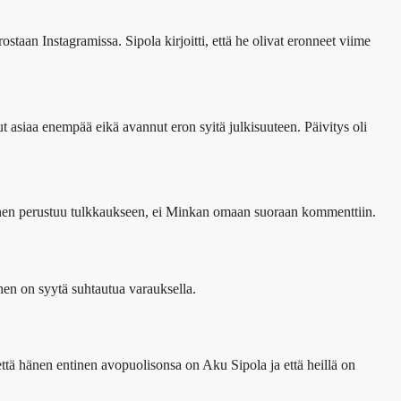
taan Instagramissa. Sipola kirjoitti, että he olivat eronneet viime
ut asiaa enempää eikä avannut eron syitä julkisuuteen. Päivitys oli
tinen perustuu tulkkaukseen, ei Minkan omaan suoraan kommenttiin.
ihen on syytä suhtautua varauksella.
 että hänen entinen avopuolisonsa on Aku Sipola ja että heillä on