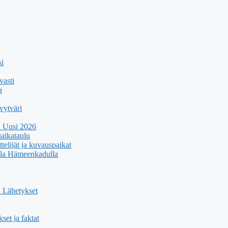
si
vasti
a
vytväri
a Uusi 2026
uaikataulu
telijät ja kuvauspaikat
ola Hämeenkadulla
 Lähetykset
kset ja faktat