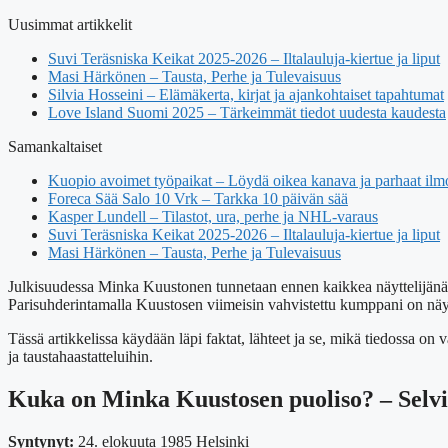
Uusimmat artikkelit
Suvi Teräsniska Keikat 2025-2026 – Iltalauluja-kiertue ja liput
Masi Härkönen – Tausta, Perhe ja Tulevaisuus
Silvia Hosseini – Elämäkerta, kirjat ja ajankohtaiset tapahtumat
Love Island Suomi 2025 – Tärkeimmät tiedot uudesta kaudesta
Samankaltaiset
Kuopio avoimet työpaikat – Löydä oikea kanava ja parhaat ilm
Foreca Sää Salo 10 Vrk – Tarkka 10 päivän sää
Kasper Lundell – Tilastot, ura, perhe ja NHL-varaus
Suvi Teräsniska Keikat 2025-2026 – Iltalauluja-kiertue ja liput
Masi Härkönen – Tausta, Perhe ja Tulevaisuus
Julkisuudessa Minka Kuustonen tunnetaan ennen kaikkea näyttelijänä,
Parisuhderintamalla Kuustosen viimeisin vahvistettu kumppani on näyt
Tässä artikkelissa käydään läpi faktat, lähteet ja se, mikä tiedossa o
ja taustahaastatteluihin.
Kuka on Minka Kuustosen puoliso? – Selvi
Syntynyt:
24. elokuuta 1985 Helsinki