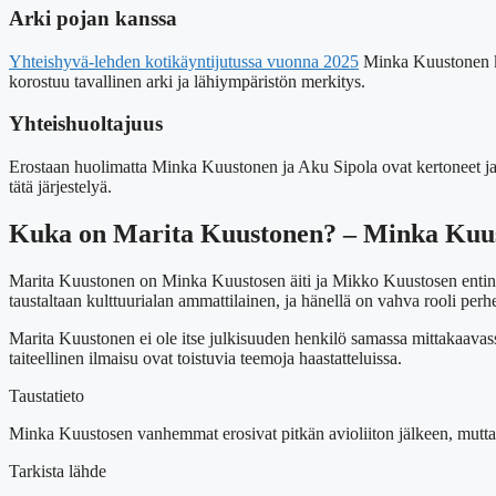
Arki pojan kanssa
Yhteishyvä-lehden kotikäyntijutussa vuonna 2025
Minka Kuustonen ker
korostuu tavallinen arki ja lähiympäristön merkitys.
Yhteishuoltajuus
Erostaan huolimatta Minka Kuustonen ja Aku Sipola ovat kertoneet ja
tätä järjestelyä.
Kuka on Marita Kuustonen? – Minka Kuust
Marita Kuustonen on Minka Kuustosen äiti ja Mikko Kuustosen entin
taustaltaan kulttuurialan ammattilainen, ja hänellä on vahva rooli perhe
Marita Kuustonen ei ole itse julkisuuden henkilö samassa mittakaavassa
taiteellinen ilmaisu ovat toistuvia teemoja haastatteluissa.
Taustatieto
Minka Kuustosen vanhemmat erosivat pitkän avioliiton jälkeen, mutta 
Tarkista lähde