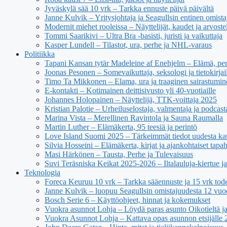
Jyväskylä sää 10 vrk – Tarkka ennuste päivä päivältä
Janne Kulvik – Yritysjohtaja ja Seagullsin entinen omista
Modernit miehet rooleissa – Näyttelijät, kaudet ja arvoste
Tommi Saarikivi – Ultra Bra -basisti, juristi ja vaikuttaja
Kasper Lundell – Tilastot, ura, perhe ja NHL-varaus
Politiikka
Tapani Kansan tytär Madeleine af Enehjelm – Elämä, peri
Joonas Pesonen – Somevaikuttaja, seksologi ja tietokirjail
Timo Ta Mikkonen – Elama, ura ja traaginen sairastumin
E-kontakti – Kotimainen deittisivusto yli 40-vuotiaille
Johannes Holopainen – Näyttelijä, TTK-voittaja 2025
Kristian Palotie – Urheiluselostaja, valmentaja ja podcast
Marina Vista – Merellinen Ravintola ja Sauna Raumalla
Martin Luther – Elämäkerta, 95 teesiä ja perintö
Love Island Suomi 2025 – Tärkeimmät tiedot uudesta ka
Silvia Hosseini – Elämäkerta, kirjat ja ajankohtaiset tapa
Masi Härkönen – Tausta, Perhe ja Tulevaisuus
Suvi Teräsniska Keikat 2025-2026 – Iltalauluja-kiertue ja
Teknologia
Foreca Keuruu 10 vrk – Tarkka sääennuste ja 15 vrk to
Janne Kulvik – luopuu Seagullsin omistajuudesta 12 vuo
Bosch Serie 6 – Käyttöohjeet, hinnat ja kokemukset
Vuokra asunnot Lohja – Löydä paras asunto Oikotieltä j
Vuokra Asunnot Lohja – Kattava opas asunnon etsijälle