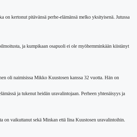
ka on kertonut pitävänsä perhe-elämänsä melko yksityisenä. Jutussa
oilmoitusta, ja kumpikaan osapuoli ei ole myöhemminkään kiistänyt
onen oli naimisissa Mikko Kuustosen kanssa 32 vuotta. Hän on
 elämässä ja tukenut heidän uravalintojaan. Perheen yhtenäisyys ja
a on vaikuttanut sekä Minkan että Iina Kuustosen uravalintoihin.