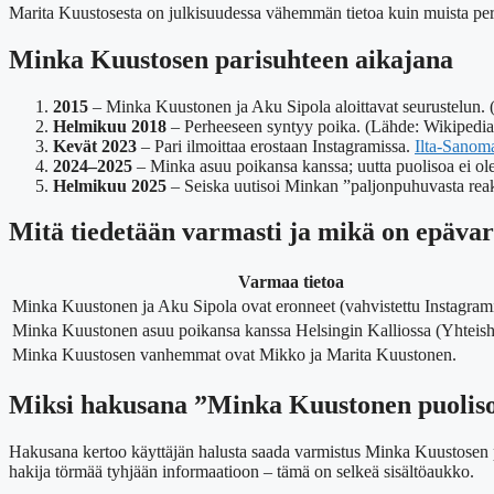
Marita Kuustosesta on julkisuudessa vähemmän tietoa kuin muista perhee
Minka Kuustosen parisuhteen aikajana
2015
– Minka Kuustonen ja Aku Sipola aloittavat seurustelun. (
Helmikuu 2018
– Perheeseen syntyy poika. (Lähde: Wikipedia j
Kevät 2023
– Pari ilmoittaa erostaan Instagramissa.
Ilta-Sanoma
2024–2025
– Minka asuu poikansa kanssa; uutta puolisoa ei ol
Helmikuu 2025
– Seiska uutisoi Minkan ”paljonpuhuvasta reakti
Mitä tiedetään varmasti ja mikä on epäv
Varmaa tietoa
Minka Kuustonen ja Aku Sipola ovat eronneet (vahvistettu Instagram
Minka Kuustonen asuu poikansa kanssa Helsingin Kalliossa (Yhteis
Minka Kuustosen vanhemmat ovat Mikko ja Marita Kuustonen.
Miksi hakusana ”Minka Kuustonen puoliso
Hakusana kertoo käyttäjän halusta saada varmistus Minka Kuustosen pa
hakija törmää tyhjään informaatioon – tämä on selkeä sisältöaukko.