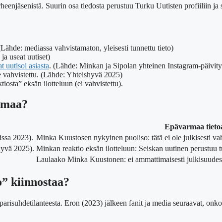
njäsenistä. Suurin osa tiedosta perustuu Turku Uutisten profiiliin ja s
Lähde: mediassa vahvistamaton, yleisesti tunnettu tieto)
a useat uutiset)
t uutisoi asiasta
. (Lähde: Minkan ja Sipolan yhteinen Instagram-päivity
e vahvistettu. (Lähde: Yhteishyvä 2025)
osta” eksän ilotteluun (ei vahvistettu).
armaa?
Epävarmaa tieto
issa 2023).
Minka Kuustosen nykyinen puoliso: tätä ei ole julkisesti vahv
hyvä 2025).
Minkan reaktio eksän ilotteluun: Seiskan uutinen perustuu 
Laulaako Minka Kuustonen: ei ammattimaisesti julkisuudess
” kiinnostaa?
risuhdetilanteesta. Eron (2023) jälkeen fanit ja media seuraavat, onk