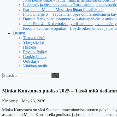
John Deere Gator – Hinta, mitat ja tieliikennekelpoisuus
Liikenne- ja viestintävirasto – Oma asiointi ja yhteystiedo
Psg – Inter Milan – Mestarien liigan finaali 2025
Fitbit Charge 6 – Täydellinen opas ominaisuuksiin ja kä
Danske Bank puhelinnumero – Asiakaspalvelu ja aukiolo
Jabra Elite 4 – Kokemuksia, yhdistäminen ja vianmäärity
Kuopio avoimet työpaikat – Löydä oikea kanava ja parha
Etusivu
Tietoa meistä
Yhteystiedot
Historia
Privacy Policy
Cookie Policy
Uutiskirje
Vinkkaa meille
Search
for:
Minka Kuustonen puoliso 2025 – Tässä mitä tiedäm
Kirjoittaja · May 23, 2026
Minka Kuustonen on yksi Suomen tunnetuimmista nuoren polven näyttel
asiaan: onko Minka Kuustosella puolisoa, ja jos ei, mitä hänen aiemmas