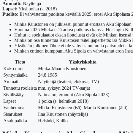
Ammatti:
Näyttelijä
Lapset:
Yksi poika (s. 2018)
Puoliso:
Ei vahvistettua puolisoa keväällä 2025; erosi Aku Sipolasta
Minka Kuustonen on julkisesti puhunut erostaan Aku Sipolaan ke
Vuonna 2025 Minka elää arkea poikansa kanssa Helsingin Kallios
Huhut ja spekulaatiot eksän ilottelusta eivät ole Minkan itsensä
Minka on osa tunnettua Kuustosen taiteilijaperhettä: isä Mikko
Yksikään julkinen lähde ei ole vahvistanut uutta parisuhdetta
Minkan entinen kumppani Aku Sipola on vahvistanut eron Instag
Tieto
Yksityiskohta
Koko nimi
Minka-Maaria Kuustonen
Syntymäaika
24.8.1985
Ammatti
Näyttelijä (teatteri, elokuva, TV)
Tunnettu rooleista
mm. syksyn 2024 TV-sarjat
Siviilisääty
Naimaton, eronnut (Aku Sipola 2023)
Lapset
1 poika (s. helmikuu 2018)
Vanhemmat
Mikko Kuustonen (isä), Marita Kuustonen (äiti)
Sisarukset
Iina Kuustonen (näyttelijä)
Asuinpaikka
Helsinki, Kallio