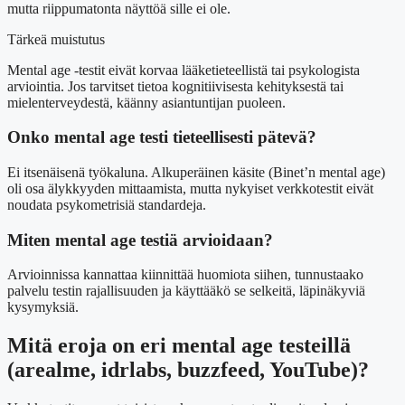
mutta riippumatonta näyttöä sille ei ole.
Tärkeä muistutus
Mental age -testit eivät korvaa lääketieteellistä tai psykologista
arviointia. Jos tarvitset tietoa kognitiivisesta kehityksestä tai
mielenterveydestä, käänny asiantuntijan puoleen.
Onko mental age testi tieteellisesti pätevä?
Ei itsenäisenä työkaluna. Alkuperäinen käsite (Binet’n mental age)
oli osa älykkyyden mittaamista, mutta nykyiset verkkotestit eivät
noudata psykometrisiä standardeja.
Miten mental age testiä arvioidaan?
Arvioinnissa kannattaa kiinnittää huomiota siihen, tunnustaako
palvelu testin rajallisuuden ja käyttääkö se selkeitä, läpinäkyviä
kysymyksiä.
Mitä eroja on eri mental age testeillä
(arealme, idrlabs, buzzfeed, YouTube)?