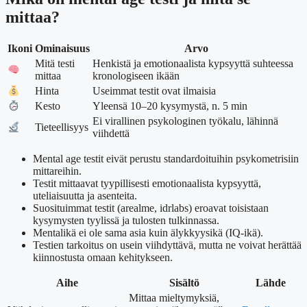
mittaa?
Ikoni
Ominaisuus
Arvo
Mitä testi
Henkistä ja emotionaalista kypsyyttä suhteessa
mittaa
kronologiseen ikään
Hinta
Useimmat testit ovat ilmaisia
Kesto
Yleensä 10–20 kysymystä, n. 5 min
Ei virallinen psykologinen työkalu, lähinnä
Tieteellisyys
viihdettä
Mental age testit eivät perustu standardoituihin psykometrisiin
mittareihin.
Testit mittaavat tyypillisesti emotionaalista kypsyyttä,
uteliaisuutta ja asenteita.
Suosituimmat testit (arealme, idrlabs) eroavat toisistaan
kysymysten tyylissä ja tulosten tulkinnassa.
Mentalikä ei ole sama asia kuin älykkyysikä (IQ-ikä).
Testien tarkoitus on usein viihdyttävä, mutta ne voivat herättää
kiinnostusta omaan kehitykseen.
Aihe
Sisältö
Lähde
Mittaa mieltymyksiä,