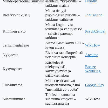
Viihde-/persoonallisuusvisa
asenteita, “kypsyyttä” –
Freudly
tarkkuus matala
Mittaa tiettyjä
Itsearviointikysely
psykologisia piirteitä –
JobCannon
tarkkuus vaihtelee
Mittaa kognitiivista
toimintaa ja kehitystasoa
Kliininen arvio
PsychCentral
– selvästi parempi
tarkkuus
Alfred Binet käytti 1900-
Termi mental age
WikiHow
luvun alussa
Eivät vastaa alkuperäistä
Nykytestit
Arealme
tieteellistä konseptia
Käsittelevät
mieltymyksiä,
Breeze
Kysymykset
käyttäytymistä ja
Wellbeing
päätöksentekoa
Monet testit antavat
Tuloslukema
tuloksen vuosina, esim.
Google Play
“mentalikä 25 vuotta”
Tuloksiin kannattaa
Suhtautuminen
suhtautua kevyesti –
WikiHow
suuntaa-antavia