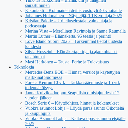
Timo Ta Mikkonen – Elama, ura ja traaginen
sairastuminen
E-kontakti – Kotimainen deittisivusto yli 40-vuotiaille
Johannes Holopainen – Näyttelijä, TTK-voittaja 2025
Kristian Palotie – Urheiluselostaja, valmentaja ja
podcastaaja
Marina Vista – Merellinen Ravintola ja Sauna Raumalla
Martin Luther – Elämäkerta, 95 teesiä ja perintö
Love Island Suomi 2025 – Tärkeimmät tiedot uudesta
kaudesta
Silvia Hosseini – Elämäkerta, kirjat ja ajankohtaiset
tapahtumat
Masi Härkönen – Tausta, Perhe ja Tulevaisuus
Teknologia
Mercedes-Benz EQE – Hinnat, versiot ja käytettyjen
markkinat Suomessa
Foreca Keuruu 10 vrk – Tarkka sääennuste ja 15 vrk
todennäköisyys
Janne Kulvik – luopuu Seagullsin omistajuudesta 12
vuoden jälkeen
Bosch Serie 6 – Käyttöohjeet, hinnat ja kokemukset
Vuokra asunnot Lohja – Löydä paras asunto Oikotieltä
ja kaupungilta
Vuokra Asunnot Lohja – Kattava opas asunnon etsijälle
2025