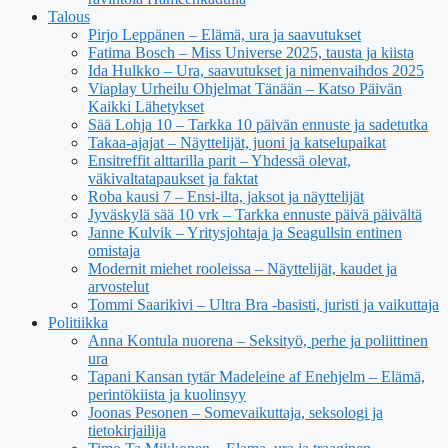
Talous
Pirjo Leppänen – Elämä, ura ja saavutukset
Fatima Bosch – Miss Universe 2025, tausta ja kiista
Ida Hulkko – Ura, saavutukset ja nimenvaihdos 2025
Viaplay Urheilu Ohjelmat Tänään – Katso Päivän
Kaikki Lähetykset
Sää Lohja 10 – Tarkka 10 päivän ennuste ja sadetutka
Takaa-ajajat – Näyttelijät, juoni ja katselupaikat
Ensitreffit alttarilla parit – Yhdessä olevat,
väkivaltatapaukset ja faktat
Roba kausi 7 – Ensi-ilta, jaksot ja näyttelijät
Jyväskylä sää 10 vrk – Tarkka ennuste päivä päivältä
Janne Kulvik – Yritysjohtaja ja Seagullsin entinen
omistaja
Modernit miehet rooleissa – Näyttelijät, kaudet ja
arvostelut
Tommi Saarikivi – Ultra Bra -basisti, juristi ja vaikuttaja
Politiikka
Anna Kontula nuorena – Seksityö, perhe ja poliittinen
ura
Tapani Kansan tytär Madeleine af Enehjelm – Elämä,
perintökiista ja kuolinsyy
Joonas Pesonen – Somevaikuttaja, seksologi ja
tietokirjailija