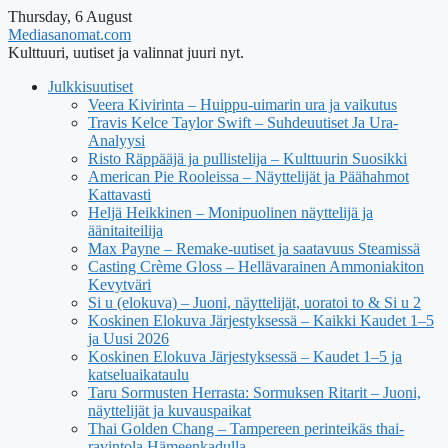
Thursday, 6 August
Mediasanomat.com
Kulttuuri, uutiset ja valinnat juuri nyt.
Julkkisuutiset
Veera Kivirinta – Huippu-uimarin ura ja vaikutus
Travis Kelce Taylor Swift – Suhdeuutiset Ja Ura-
Analyysi
Risto Räppääjä ja pullistelija – Kulttuurin Suosikki
American Pie Rooleissa – Näyttelijät ja Päähahmot
Kattavasti
Heljä Heikkinen – Monipuolinen näyttelijä ja
äänitaiteilija
Max Payne – Remake-uutiset ja saatavuus Steamissä
Casting Crème Gloss – Hellävarainen Ammoniakiton
Kevytväri
Si u (elokuva) – Juoni, näyttelijät, uoratoi to & Si u 2
Koskinen Elokuva Järjestyksessä – Kaikki Kaudet 1–5
ja Uusi 2026
Koskinen Elokuva Järjestyksessä – Kaudet 1–5 ja
katseluaikataulu
Taru Sormusten Herrasta: Sormuksen Ritarit – Juoni,
näyttelijät ja kuvauspaikat
Thai Golden Chang – Tampereen perinteikäs thai-
ravintola Hämeenkadulla