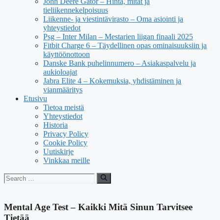
John Deere Gator – Hinta, mitat ja
tieliikennekelpoisuus
Liikenne- ja viestintävirasto – Oma asiointi ja
yhteystiedot
Psg – Inter Milan – Mestarien liigan finaali 2025
Fitbit Charge 6 – Täydellinen opas ominaisuuksiin ja
käyttöönottoon
Danske Bank puhelinnumero – Asiakaspalvelu ja
aukioloajat
Jabra Elite 4 – Kokemuksia, yhdistäminen ja
vianmääritys
Etusivu
Tietoa meistä
Yhteystiedot
Historia
Privacy Policy
Cookie Policy
Uutiskirje
Vinkkaa meille
Search
for:
Mental Age Test – Kaikki Mitä Sinun Tarvitsee
Tietää