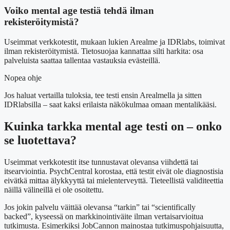
Voiko mental age testiä tehdä ilman
rekisteröitymistä?
Useimmat verkkotestit, mukaan lukien Arealme ja IDRlabs, toimivat
ilman rekisteröitymistä. Tietosuojaa kannattaa silti harkita: osa
palveluista saattaa tallentaa vastauksia evästeillä.
Nopea ohje
Jos haluat vertailla tuloksia, tee testi ensin Arealmella ja sitten
IDRlabsilla – saat kaksi erilaista näkökulmaa omaan mentalikääsi.
Kuinka tarkka mental age testi on – onko
se luotettava?
Useimmat verkkotestit itse tunnustavat olevansa viihdettä tai
itsearviointia. PsychCentral korostaa, että testit eivät ole diagnostisia
eivätkä mittaa älykkyyttä tai mielenterveyttä. Tieteellistä validiteettia
näillä välineillä ei ole osoitettu.
Jos jokin palvelu väittää olevansa “tarkin” tai “scientifically
backed”, kyseessä on markkinointiväite ilman vertaisarvioitua
tutkimusta. Esimerkiksi JobCannon mainostaa tutkimuspohjaisuutta,