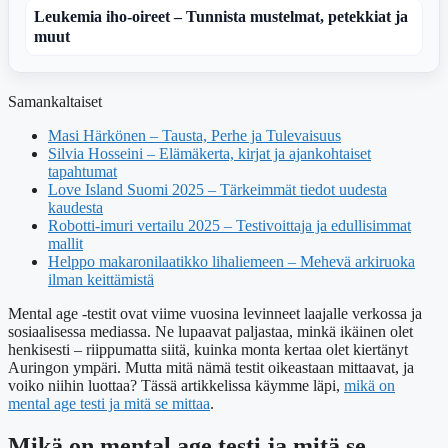
Leukemia iho-oireet – Tunnista mustelmat, petekkiat ja
muut
Samankaltaiset
Masi Härkönen – Tausta, Perhe ja Tulevaisuus
Silvia Hosseini – Elämäkerta, kirjat ja ajankohtaiset
tapahtumat
Love Island Suomi 2025 – Tärkeimmät tiedot uudesta
kaudesta
Robotti-imuri vertailu 2025 – Testivoittaja ja edullisimmat
mallit
Helppo makaronilaatikko lihaliemeen – Mehevä arkiruoka
ilman keittämistä
Mental age -testit ovat viime vuosina levinneet laajalle verkossa ja
sosiaalisessa mediassa. Ne lupaavat paljastaa, minkä ikäinen olet
henkisesti – riippumatta siitä, kuinka monta kertaa olet kiertänyt
Auringon ympäri. Mutta mitä nämä testit oikeastaan mittaavat, ja
voiko niihin luottaa? Tässä artikkelissa käymme läpi,
mikä on
mental age testi ja mitä se mittaa
.
Mikä on mental age testi ja mitä se