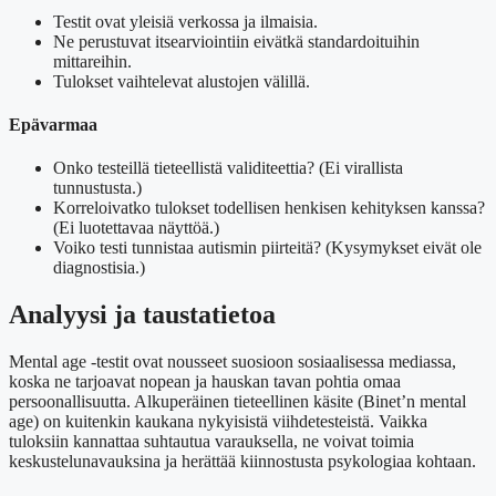
Testit ovat yleisiä verkossa ja ilmaisia.
Ne perustuvat itsearviointiin eivätkä standardoituihin
mittareihin.
Tulokset vaihtelevat alustojen välillä.
Epävarmaa
Onko testeillä tieteellistä validiteettia? (Ei virallista
tunnustusta.)
Korreloivatko tulokset todellisen henkisen kehityksen kanssa?
(Ei luotettavaa näyttöä.)
Voiko testi tunnistaa autismin piirteitä? (Kysymykset eivät ole
diagnostisia.)
Analyysi ja taustatietoa
Mental age -testit ovat nousseet suosioon sosiaalisessa mediassa,
koska ne tarjoavat nopean ja hauskan tavan pohtia omaa
persoonallisuutta. Alkuperäinen tieteellinen käsite (Binet’n mental
age) on kuitenkin kaukana nykyisistä viihdetesteistä. Vaikka
tuloksiin kannattaa suhtautua varauksella, ne voivat toimia
keskustelunavauksina ja herättää kiinnostusta psykologiaa kohtaan.