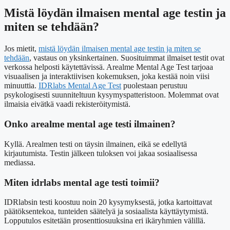
Mistä löydän ilmaisen mental age testin ja
miten se tehdään?
Jos mietit,
mistä löydän ilmaisen mental age testin ja miten se
tehdään
, vastaus on yksinkertainen. Suosituimmat ilmaiset testit ovat
verkossa helposti käytettävissä. Arealme Mental Age Test tarjoaa
visuaalisen ja interaktiivisen kokemuksen, joka kestää noin viisi
minuuttia.
IDRlabs Mental Age Test
puolestaan perustuu
psykologisesti suunniteltuun kysymyspatteristoon. Molemmat ovat
ilmaisia eivätkä vaadi rekisteröitymistä.
Onko arealme mental age testi ilmainen?
Kyllä. Arealmen testi on täysin ilmainen, eikä se edellytä
kirjautumista. Testin jälkeen tuloksen voi jakaa sosiaalisessa
mediassa.
Miten idrlabs mental age testi toimii?
IDRlabsin testi koostuu noin 20 kysymyksestä, jotka kartoittavat
päätöksentekoa, tunteiden säätelyä ja sosiaalista käyttäytymistä.
Lopputulos esitetään prosenttiosuuksina eri ikäryhmien välillä.