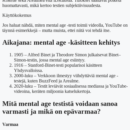
Kokeile sekä Arealmea että IDRlabsia. Tulokset saattavat poiketa
huomattavasti, mikä kertoo testien subjektiivisuudesta.
Käyttökokemus
Jos haluat nähdä, miten mental age -testi toimii videolla, YouTube on
täynnä esimerkkejä – mutta muista, ettei niitä voi tehdä itse.
Aikajana: mental age -käsitteen kehitys
1905
– Alfred Binet ja Theodore Simon julkaisevat Binet–
Simon-testin, jossa mental age esiintyy.
1916
– Stanford-Binet-testi popularisoi käsitteen
Yhdysvalloissa.
2000-luku
– Verkkoon ilmestyy viihdyttäviä mental age -
testejä, kuten BuzzFeed ja Arealme.
2020-luku
– Testit leviävät sosiaalisessa mediassa ja YouTube-
videoina, keräten miljoonia katselukertoja.
Mitä mental age testistä voidaan sanoa
varmasti ja mikä on epävarmaa?
Varmaa