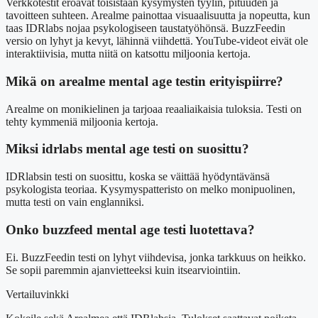
Verkkotestit eroavat toisistaan kysymysten tyylin, pituuden ja
tavoitteen suhteen. Arealme painottaa visuaalisuutta ja nopeutta, kun
taas IDRlabs nojaa psykologiseen taustatyöhönsä. BuzzFeedin
versio on lyhyt ja kevyt, lähinnä viihdettä. YouTube-videot eivät ole
interaktiivisia, mutta niitä on katsottu miljoonia kertoja.
Mikä on arealme mental age testin erityispiirre?
Arealme on monikielinen ja tarjoaa reaaliaikaisia tuloksia. Testi on
tehty kymmeniä miljoonia kertoja.
Miksi idrlabs mental age testi on suosittu?
IDRlabsin testi on suosittu, koska se väittää hyödyntävänsä
psykologista teoriaa. Kysymyspatteristo on melko monipuolinen,
mutta testi on vain englanniksi.
Onko buzzfeed mental age testi luotettava?
Ei. BuzzFeedin testi on lyhyt viihdevisa, jonka tarkkuus on heikko.
Se sopii paremmin ajanvietteeksi kuin itsearviointiin.
Vertailuvinkki