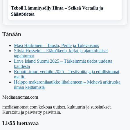
Teboil Lämmitysöljy Hinta – Selkeä Vertailu ja
Säästötietoa
Tänään
Masi Härkönen – Tausta, Perhe ja Tulevaisuus
Silvia Hosseini – Elämäkerta, kirjat ja ajankohtaiset
tapahtumat
Love Island Suomi 2025 – Tärkeimmät tiedot uudesta
kaudesta
Robotti-imuri vertailu 2025 – Testivoittaja ja edullisimmat
mallit
Helppo makaronilaatikko lihaliemeen – Mehevä arkiruoka
ilman keittämistä
Mediasanomat.com
mediasanomat.com kokoaa uutiset, kulttuurin ja suositukset.
Kuratoitu ja päivitetty päivittäin.
Lisää luettavaa