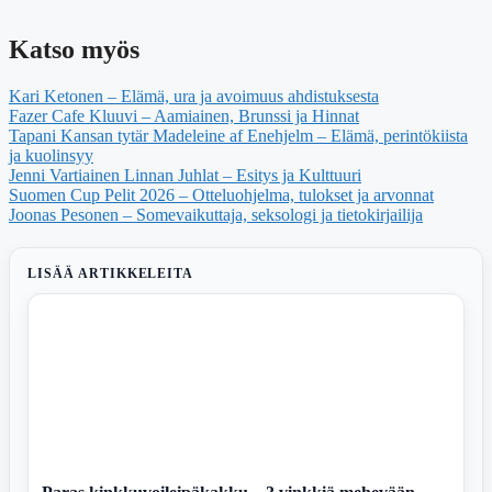
Katso myös
Kari Ketonen – Elämä, ura ja avoimuus ahdistuksesta
Fazer Cafe Kluuvi – Aamiainen, Brunssi ja Hinnat
Tapani Kansan tytär Madeleine af Enehjelm – Elämä, perintökiista
ja kuolinsyy
Jenni Vartiainen Linnan Juhlat – Esitys ja Kulttuuri
Suomen Cup Pelit 2026 – Otteluohjelma, tulokset ja arvonnat
Joonas Pesonen – Somevaikuttaja, seksologi ja tietokirjailija
LISÄÄ ARTIKKELEITA