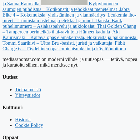
ja Sauna Raumalla
Kylpyhuoneen
saumojen puhdistus – Kotikonstit ja tehokkaat menetelmät
Jabra
Elite 4 – Kokemuksia, yhdistäminen ja vianmääritys
Leukemia iho-
oireet – Tunnista mustelmat, petekkiat ja muut
Danske Bank
puhelinnumero – Asiakaspalvelu ja aukioloajat
Thai Golden Chang
– Tampereen perinteikäs thai-ravintola Hämeenkadulla
Aki
Kaurismäki – Kattava opas elämäkerrasta, elokuvista ja palkinnoista
Tommi Saarikivi – Ultra Bra -basisti, juristi ja vaikuttaja
Fitbit
Charge 6 – Täydellinen opas ominaisuuksiin ja käyttöönottoon
mediasanomat.com on moderni viihde- ja uutisopas — terävä, nopea
ja kuratoitu siihen, mikä merkitsee nyt.
Uutiset
Tietoa meistä
Yhteystiedot
Kulttuuri
Historia
Cookie Policy
Oppaat