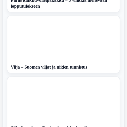
Paras kinkkuvoileipäkakku – 3 vinkkiä mehevään
lopputulokseen
Vilja – Suomen viljat ja niiden tunnistus